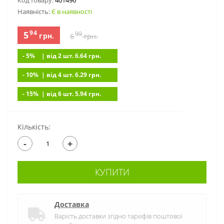
Код товару:
401496
Наявність:
Є в наявності
94
5
99
грн.
6
грн.
- 5%
| вiд 2 шт. 6.64
грн.
- 10%
| вiд 4 шт. 6.29
грн.
- 15%
| вiд 6 шт. 5.94
грн.
Кількість:
-
+
КУПИТИ
Доставка
Варість доставки згідно тарифів поштової