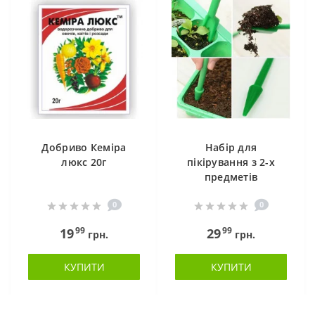
Добриво Кеміра
Набір для
люкс 20г
пікірування з 2-х
предметів
0
0
99
99
19
29
грн.
грн.
КУПИТИ
КУПИТИ