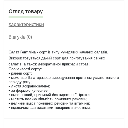
Огляд товару
Характеристики
Відгуків (0)
Салат Гентіліна - сорт із типу кучерявих качаних салатів.
Використовується даний сорт для приготування свіжих
салатів, а також декоративної прикраси страв.
Особливості сорту:
• ранній сорт;
• можливе багаторазове вирощування протягом усього теплого
періоду року;
• листя яскраво-зелене;
• за формою кучеряве;
• смак ніжний, приємний без вираженої гіркоти;
• містить велику кількість поживних речовин;
• великий вміст поживних речовин та вітамінів;
• відзначається високими товарними якостями.