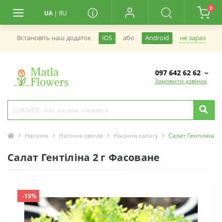
0
UA
|
RU
не зараз
Встановiть наш додаток
iOS
або
Android
097 642 62 62
Замовити дзвінок
Насіння
Насіння овочів
Насіння салату
Салат Гентіліна 2
Салат Гентіліна 2 г Фасоване
-15%