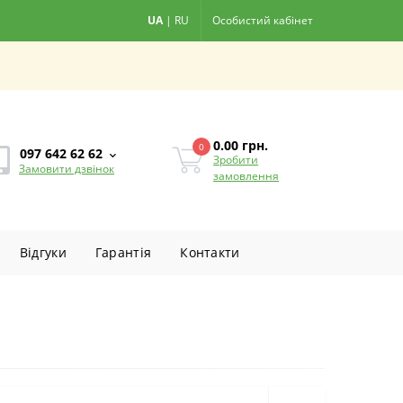
UA
|
RU
Особистий кабінет
0.00
грн.
0
097 642 62 62
Зробити
Замовити дзвінок
замовлення
Вiдгуки
Гарантiя
Контакти