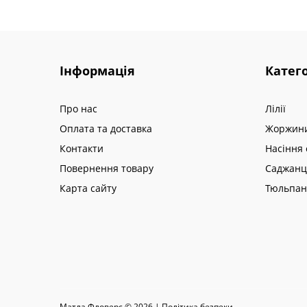
Інформація
Катего
Про нас
Лілії
Оплата та доставка
Жоржин
Контакти
Насіння 
Повернення товару
Саджанц
Карта сайту
Тюльпа
Матла Фловерс © 2026 |
Полiтика безпеки