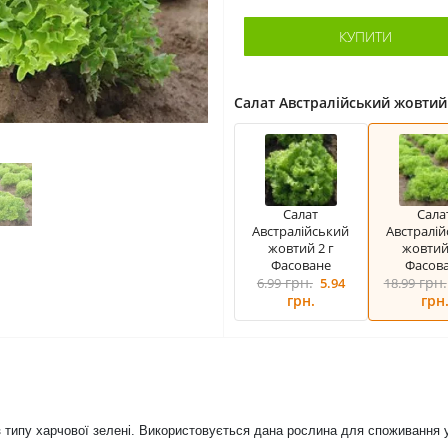
КУПИТИ
Салат Австралійський жовтий
Салат
Сала
Австралійський
Австралі
жовтий 2 г
жовтий 
Фасоване
Фасов
грн.
грн.
6.99
5.94
18.99
грн.
грн
 типу харчової зелені. Використовується дана рослина для споживання у