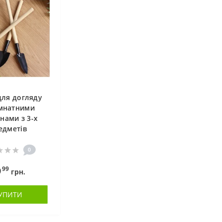
для догляду
імнатними
нами з 3-х
едметів
0
99
9
грн.
УПИТИ