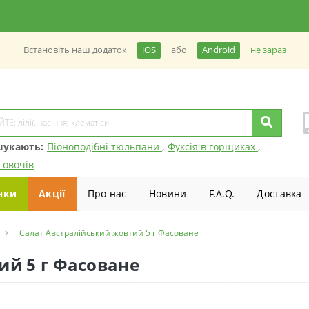
не зараз
Встановiть наш додаток
iOS
або
Android
шукають:
Піоноподібні тюльпани
,
Фуксія в горщиках
,
 овочів
нки
Акції
Про нас
Новини
F.A.Q.
Доставка
Салат Австралійський жовтий 5 г Фасоване
ий 5 г Фасоване