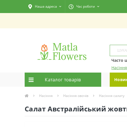
Наша адреса
Час роботи
Часто 
Насіння
Каталог товарiв
Нови
Насіння
Насіння овочів
Насіння салату
Салат Австралійський жовт