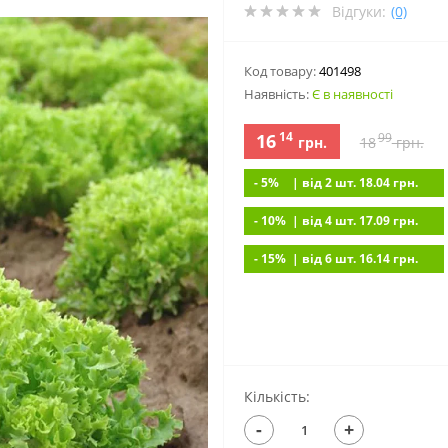
Відгуки:
(0)
Код товару:
401498
Наявність:
Є в наявності
14
16
99
грн.
18
грн.
- 5%
| вiд 2 шт. 18.04
грн.
- 10%
| вiд 4 шт. 17.09
грн.
- 15%
| вiд 6 шт. 16.14
грн.
Кількість:
-
+