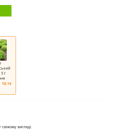
т
йський
5 г
ане
16.14
.
 свіжому вигляді.