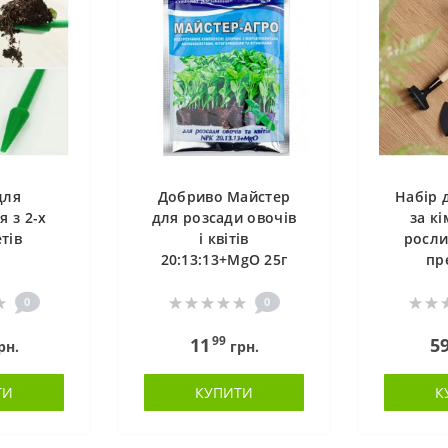
для
Добриво Майстер
Набір 
я з 2-х
для розсади овочів
за к
тів
і квітів
росли
20:13:13+MgO 25г
пр
0
0
99
11
5
рн.
грн.
ТИ
КУПИТИ
К