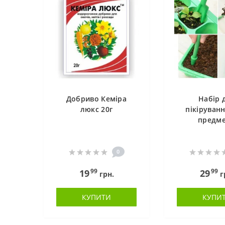
Добриво Кеміра
Набір 
люкс 20г
пікіруванн
предме
0
99
99
19
29
грн.
г
КУПИТИ
КУПИ