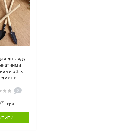
для догляду
імнатними
нами з 3-х
едметів
0
99
9
грн.
УПИТИ