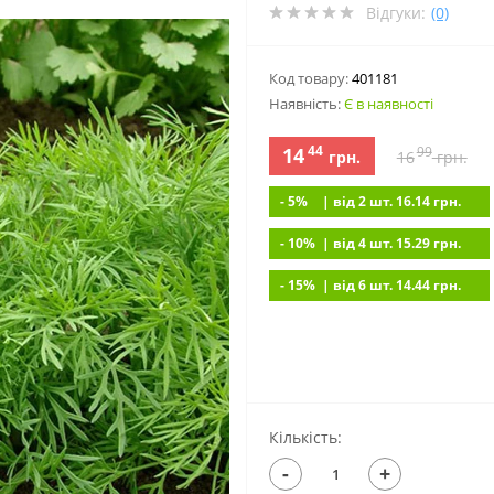
Відгуки:
(0)
Код товару:
401181
Наявність:
Є в наявності
44
14
99
грн.
16
грн.
- 5%
| вiд 2 шт. 16.14
грн.
- 10%
| вiд 4 шт. 15.29
грн.
- 15%
| вiд 6 шт. 14.44
грн.
Кількість:
-
+