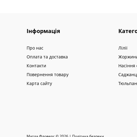
Інформація
Катего
Про нас
Лілії
Оплата та доставка
Жоржин
Контакти
Насіння 
Повернення товару
Саджанц
Карта сайту
Тюльпа
Матла Фловерс © 2026 |
Полiтика безпеки