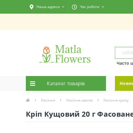
Наша адреса
Час роботи
Часто 
Каталог товарiв
Нови
Насіння
Насіння овочів
Насіння кропу
Кріп Кущовий 20 г Фасован