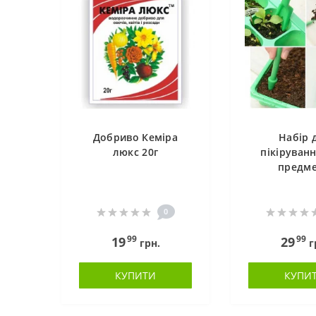
Добриво Кеміра
Набір 
люкс 20г
пікіруванн
предме
0
99
99
19
29
грн.
г
КУПИТИ
КУПИ