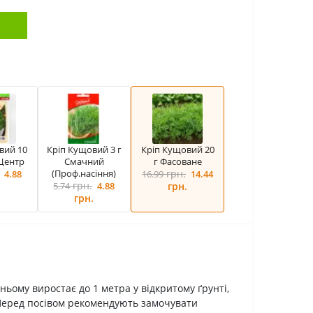
вий 10
Кріп Кущовий 3 г
Кріп Кущовий 20
 Центр
Смачний
г Фасоване
(Проф.насіння)
грн.
4.88
16.99
14.44
грн.
.
5.74
4.88
грн.
грн.
ньому виростає до 1 метра у відкритому ґрунті,
. Перед посівом рекомендують замочувати