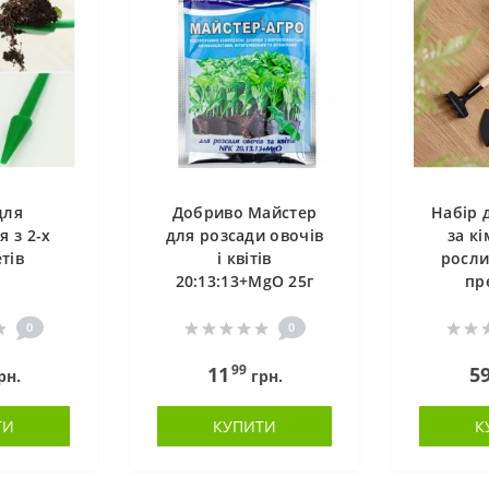
для
Добриво Майстер
Набір 
я з 2-х
для розсади овочів
за к
тів
і квітів
росли
20:13:13+MgO 25г
пр
0
0
99
11
5
рн.
грн.
ТИ
КУПИТИ
К