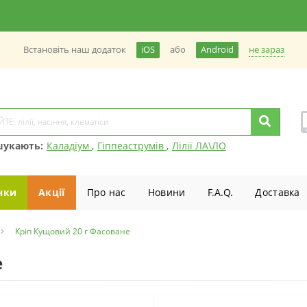
не зараз
Встановiть наш додаток
iOS
або
Android
шукають:
Каладіум
,
Гіппеаструмів
,
Лілії ЛА\ЛО
нки
Акції
Про нас
Новини
F.A.Q.
Доставка
Кріп Кущовий 20 г Фасоване
е