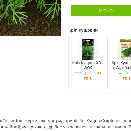
КУПИТИ
Кріп Кущовий
Кріп Кущовий 3 г
Кріп Кущо
WOS
г Садиба
грн.
грн.
5.99
5.09
5.74
грн.
грн
ні, як інші сорти, але має ряд привілеїв. Кущовий кріп в серед
оврожайний, має розлоге, дрібне яскраво-зелене запашне листя