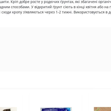
исушити. Кріп добре росте у родючих ґрунтах, які збагачені орг
им способами. У відкритий ґрунт сіють в кінці квітня або на п
 сходи кропу з’являються через 1-2 тижні. Використовується в д