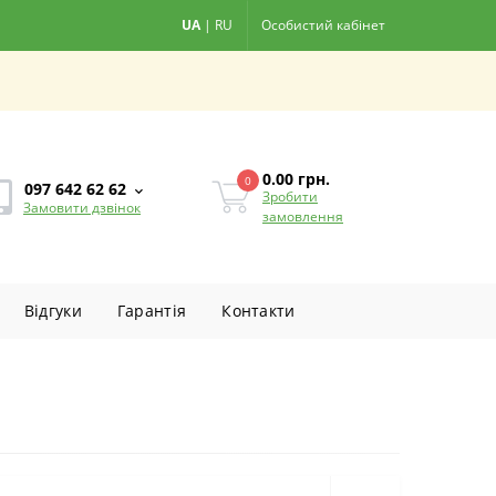
UA
|
RU
Особистий кабінет
0.00
грн.
0
097 642 62 62
Зробити
Замовити дзвінок
замовлення
Вiдгуки
Гарантiя
Контакти