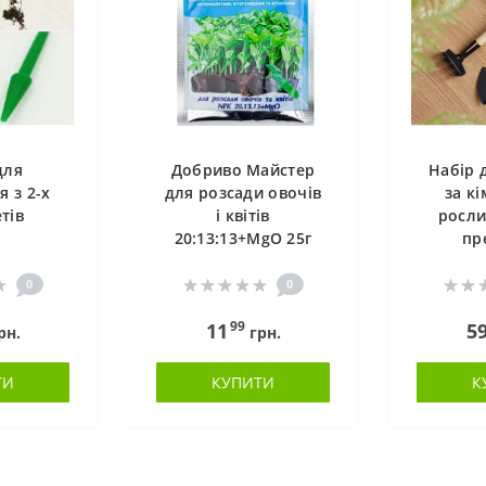
для
Добриво Майстер
Набір 
я з 2-х
для розсади овочів
за к
тів
і квітів
росли
20:13:13+MgO 25г
пр
0
0
99
11
5
рн.
грн.
ТИ
КУПИТИ
К