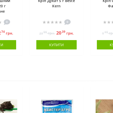
ашний
Кріп Дукат 5 г Beste
Кріп 
0 г
Kern
Фа
ане
0
0
74
39
2
20
99
19
грн.
грн.
грн.
гр
23
9
ТИ
КУПИТИ
К