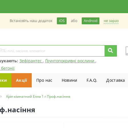
не зараз
Встановiть наш додаток
iOS
або
Android
шукають:
Зефірантес
,
Ґрунтопокривні рослини
,
 бегонії
нки
Акції
Про нас
Новини
F.A.Q.
Доставка
Кріп кімнатний Елла 1 г Проф.насіння
оф.насіння