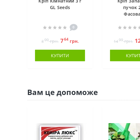
Кріп Кімнатний 3 г
Кріп Зап
GL Seeds
пучок 2
Фасов
0
64
7
1
99
99
грн.
грн.
грн.
8
14
КУПИТИ
КУПИ
Вам це допоможе