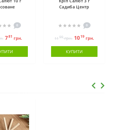
Салют 10 г
Кріп Салют 3 г
соване
Садиба Центр
0
0
81
19
7
10
99
н.
грн.
грн.
грн.
11
УПИТИ
КУПИТИ