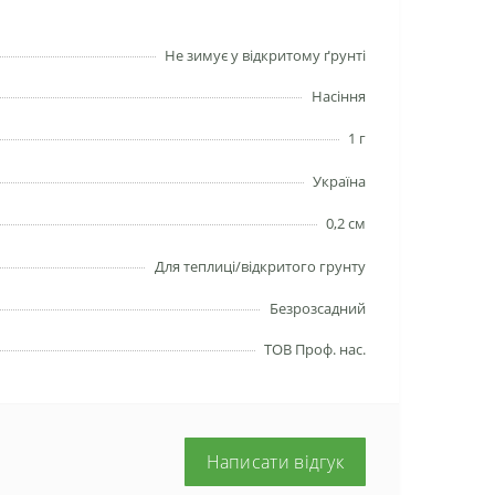
Не зимує у відкритому ґрунті
Насіння
1 г
Україна
0,2 см
Для теплиці/відкритого грунту
Безрозсадний
ТОВ Проф. нас.
Написати відгук