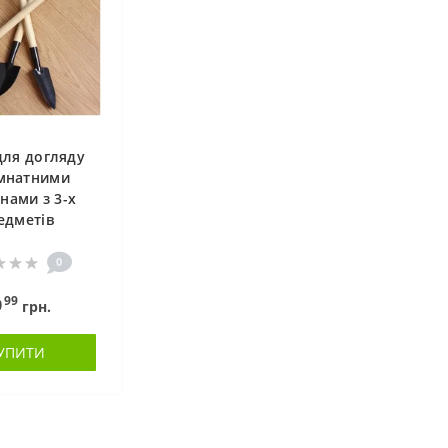
для догляду
імнатними
нами з 3-х
едметів
0
99
9
грн.
УПИТИ