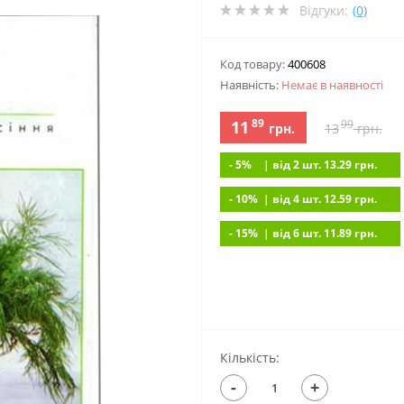
Відгуки:
(0)
Код товару:
400608
Наявність:
Немає в наявностi
89
11
99
грн.
13
грн.
- 5%
| вiд 2 шт. 13.29
грн.
- 10%
| вiд 4 шт. 12.59
грн.
- 15%
| вiд 6 шт. 11.89
грн.
Кількість:
-
+