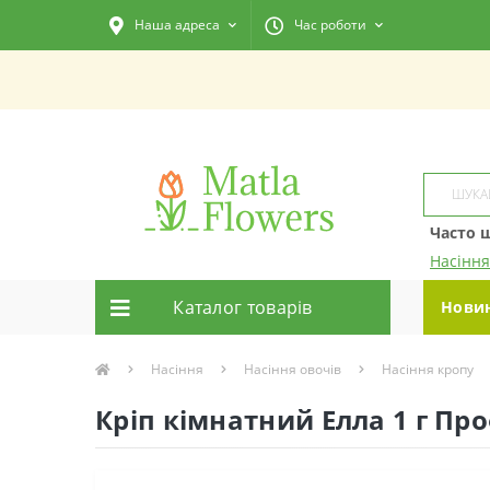
Наша адреса
Час роботи
Часто 
Насіння
Каталог товарiв
Нови
Насіння
Насіння овочів
Насіння кропу
Кріп кімнатний Елла 1 г Пр