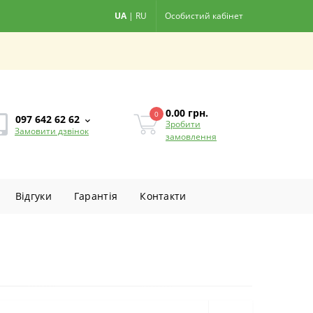
UA
|
RU
Особистий кабінет
0.00
грн.
0
097 642 62 62
Зробити
Замовити дзвінок
замовлення
Вiдгуки
Гарантiя
Контакти