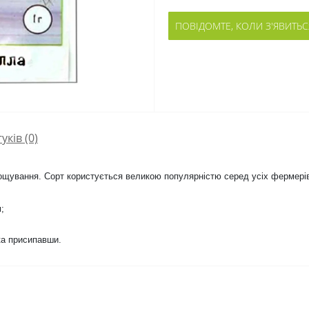
ПОВІДОМТЕ, КОЛИ З'ЯВИТЬС
гуків (0)
ощування. Сорт користується великою популярністю серед усіх фермері
;
ка присипавши.