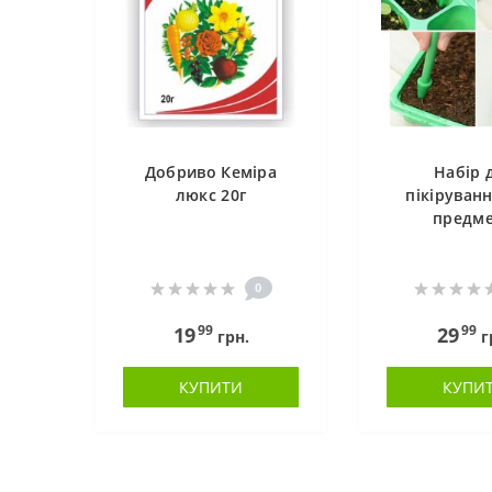
Добриво Кеміра
Набір 
люкс 20г
пікіруванн
предме
0
99
99
19
29
грн.
г
КУПИТИ
КУПИ