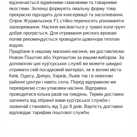
відзначається відмінними смаковими та товарними 
якостями. Зеленці формують овальну форму тому 
прекрасно підходить для консервації та засолювання. 
Огірок Журавльонок F1 стійко переносить різноманітні 
захворювання. Насіння висівається у травні коли грунт 
добре прогріється. Для отримання рясного врожаю 
полив рекомендується проводити щовечора теплою 
водою.
Придбане в нашому магазині насіння, ми доставляємо 
Новою Поштою або Укрпоштою за вашим вибором. За 
допомогою цих кур'єрських служб ви можете швидко 
отримати свій посадковий матеріал, як в великі міста 
Київ, Одесу, Дніпро, Харків, Львів так і в невеликі 
районні центри і навіть села. Перед відправкою ми 
перевіряємо стан упаковки насіння. Відправка 
проводитися кілька разів на тиждень. Термін доставки 
залежить від обраної вами кур'єрської служби і 
зазвичай становить від 3 до 8 днів. Вартість доставки 
відповідає тарифам поштової служби.