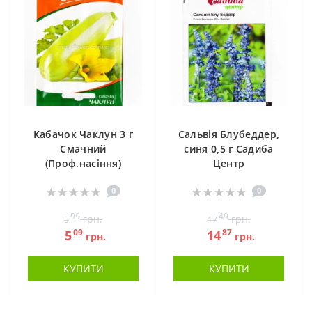
Кабачок Чаклун 3 г
Сальвія Блубеддер,
Смачний
синя 0,5 г Садиба
(Проф.насіння)
Центр
0
0
99
49
грн.
грн.
5
17
09
87
5
14
грн.
грн.
КУПИТИ
КУПИТИ