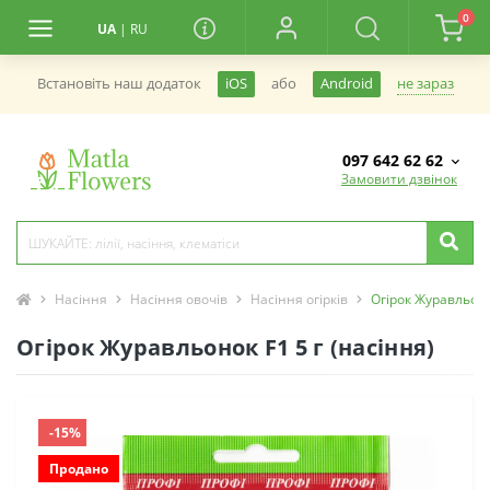
0
UA
|
RU
не зараз
Встановiть наш додаток
iOS
або
Android
097 642 62 62
Замовити дзвінок
Насіння
Насіння овочів
Насіння огірків
Огірок Журавльоно
Огірок Журавльонок F1 5 г (насіння)
-15%
Продано