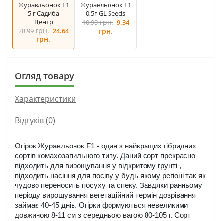
Журавльонок F1
Журавльонок F1
5 г Садиба
0,5г GL Seeds
Центр
грн.
10.99
9.34
грн.
28.99
24.64
грн.
грн.
Огляд товару
Характеристики
Відгуків (0)
Огірок Журавльонок F1 - один з найкращих гібридних 
сортів комахозапильного типу. Даний сорт прекрасно 
підходить для вирощування у відкритому грунті , 
підходить насіння для посіву у будь якому регіоні так як 
чудово переносить посуху та спеку. Завдяки ранньому 
періоду вирощування вегетаційний термін дозрівання 
займає 40-45 днів. Огірки формуються невеликими 
довжиною 8-11 см з середньою вагою 80-105 г. Сорт 