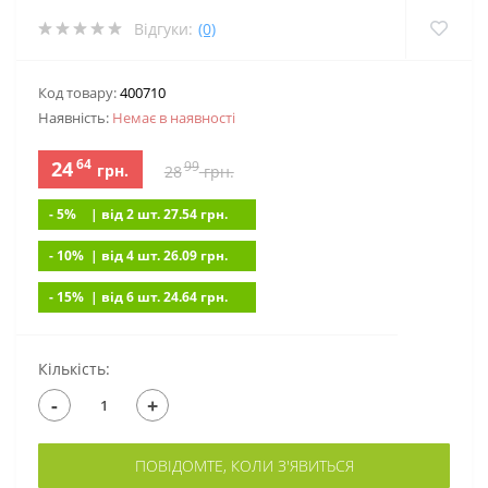
Відгуки:
(0)
Код товару:
400710
Наявність:
Немає в наявностi
64
24
99
грн.
28
грн.
- 5%
| вiд 2 шт. 27.54
грн.
- 10%
| вiд 4 шт. 26.09
грн.
- 15%
| вiд 6 шт. 24.64
грн.
Кількість:
-
+
ПОВІДОМТЕ, КОЛИ З'ЯВИТЬСЯ