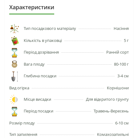
Характеристики
Тип посадкового матеріалу
Насіння
Кількість в упаковці
5 г
Період дозрівання
Ранній сорт
Вага плоду
80-100 г
Глибина посадки
3-4 см
Вид огірка
Корнішони
Місце висадки
Для відкритого грунту
Період посадки
Травень-Вересень
Розмір плоду
6-10 см
Тип запилення
Комахозапильні