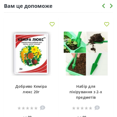
Вам це допоможе
Добриво Кеміра
Набір для
люкс 20г
пікірування з 2-х
предметів
0
0