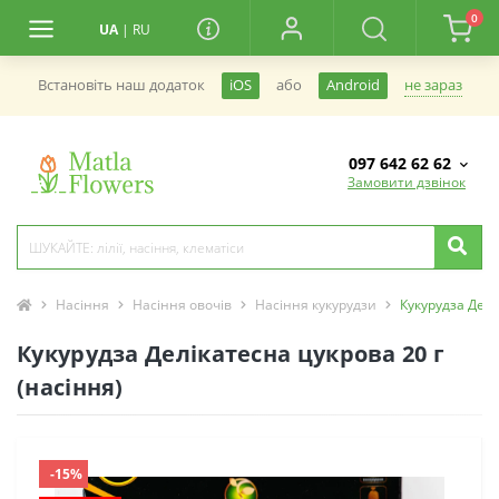
0
UA
|
RU
не зараз
Встановiть наш додаток
iOS
або
Android
097 642 62 62
Замовити дзвінок
Насіння
Насіння овочів
Насіння кукурудзи
Кукурудза Делі
Кукурудза Делікатесна цукрова 20 г
(насіння)
-15%