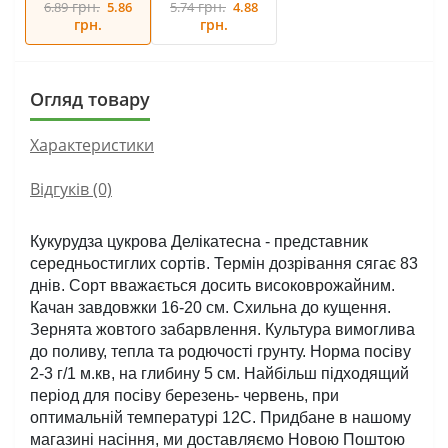
грн.
грн.
6.89
5.86
5.74
4.88
грн.
грн.
Огляд товару
Характеристики
Відгуків (0)
Кукурудза цукрова Делікатесна - представник 
середньостиглих сортів. Термін дозрівання сягає 83 
днів. Сорт вважається досить високоврожайним. 
Качан завдовжки 16-20 см. Схильна до кущення. 
Зернята жовтого забарвлення. Культура вимоглива 
до поливу, тепла та родючості грунту. Норма посіву 
2-3 г/1 м.кв, на глибину 5 см. Найбільш підходящий 
період для посіву березень- червень, при 
оптимальній температурі 12С. Придбане в нашому 
магазині насіння, ми доставляємо Новою Поштою 