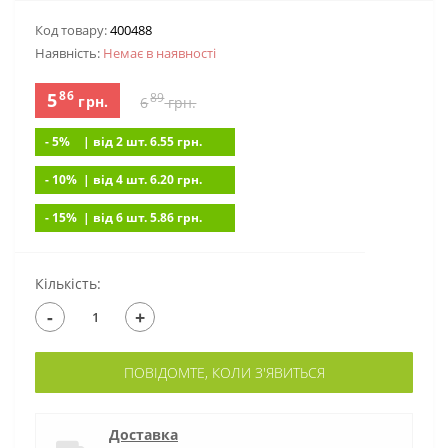
Код товару:
400488
Наявність:
Немає в наявностi
86
5
89
грн.
6
грн.
- 5%
| вiд 2 шт. 6.55
грн.
- 10%
| вiд 4 шт. 6.20
грн.
- 15%
| вiд 6 шт. 5.86
грн.
Кількість:
-
+
ПОВІДОМТЕ, КОЛИ З'ЯВИТЬСЯ
Доставка