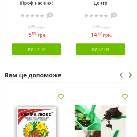
(Проф.насіння)
Центр
0
0
99
49
грн.
грн.
5
17
09
87
5
14
грн.
грн.
КУПИТИ
КУПИТИ
Вам це допоможе