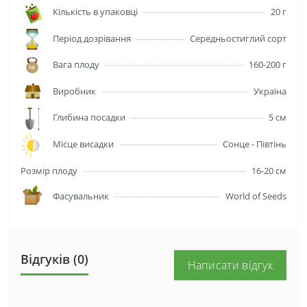
Кількість в упаковці
20 г
Період дозрівання
Середньостиглий сорт
Вага плоду
160-200 г
Виробник
Україна
Глибина посадки
5 см
Місце висадки
Сонце - Півтінь
Розмір плоду
16-20 см
Фасувальник
World of Seeds
Відгуків (0)
Написати відгук