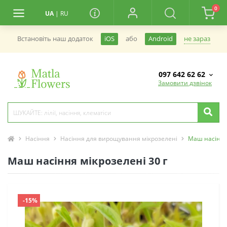
0
UA
|
RU
не зараз
Встановiть наш додаток
iOS
або
Android
097 642 62 62
Замовити дзвінок
Насіння
Насіння для вирощування мікрозелені
Маш насіння 
Маш насіння мікрозелені 30 г
-15%