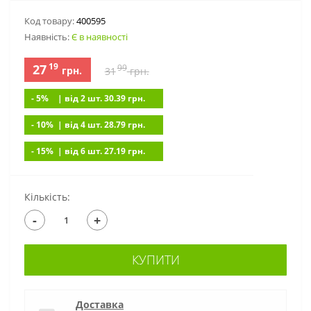
Код товару:
400595
Наявність:
Є в наявності
19
27
99
грн.
31
грн.
- 5%
| вiд 2 шт. 30.39
грн.
- 10%
| вiд 4 шт. 28.79
грн.
- 15%
| вiд 6 шт. 27.19
грн.
Кількість:
-
+
КУПИТИ
Доставка