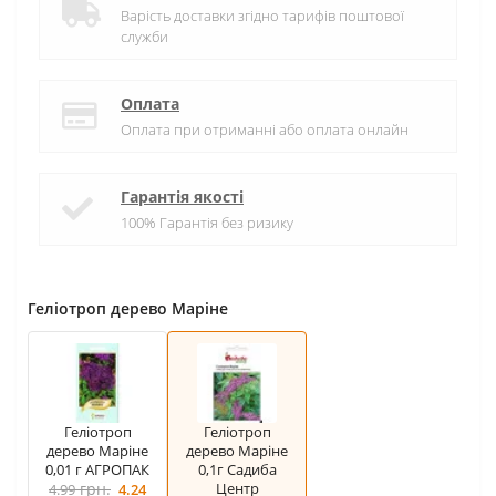
Варість доставки згідно тарифів поштової
служби
Оплата
Оплата при отриманні або оплата онлайн
Гарантія якості
100% Гарантія без ризику
Геліотроп дерево Маріне
Геліотроп
Геліотроп
дерево Маріне
дерево Маріне
0,01 г АГРОПАК
0,1г Садиба
грн.
Центр
4.99
4.24