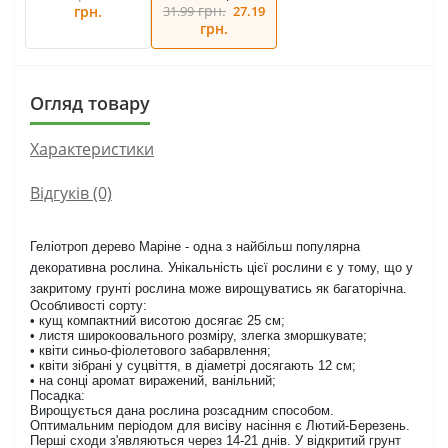
грн.
грн.
31.99
27.19
грн.
Огляд товару
Характеристики
Відгуків (0)
Геліотроп дерево Маріне - одна з найбільш популярна
декоративна рослина. Унікальність цієї рослини є у тому, що у
закритому грунті рослина може вирощуватись як багаторічна.
Особливості сорту:
• кущ компактний висотою досягає 25 см;
• листя широкоовального розміру, злегка зморшкувате;
• квіти синьо-фіолетового забарвлення;
• квіти зібрані у суцвіття, в діаметрі досягають 12 см;
• на сонці аромат виражений, ванільний;
Посадка:
Вирощується дана рослина розсадним способом.
Оптимальним періодом для висіву насіння є Лютий-Березень.
Перші сходи з'являються через 14-21 днів. У відкритий грунт