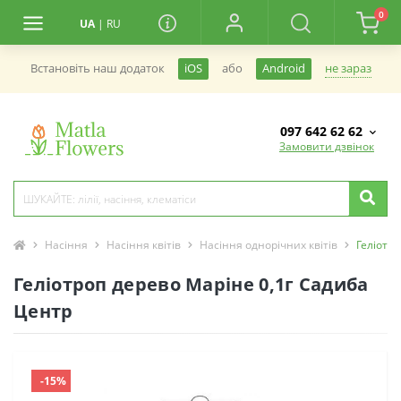
0
UA
|
RU
не зараз
Встановiть наш додаток
iOS
або
Android
097 642 62 62
Замовити дзвінок
Насіння
Насіння квітів
Насіння однорічних квітів
Геліотр
Геліотроп дерево Маріне 0,1г Садиба
Центр
-15%