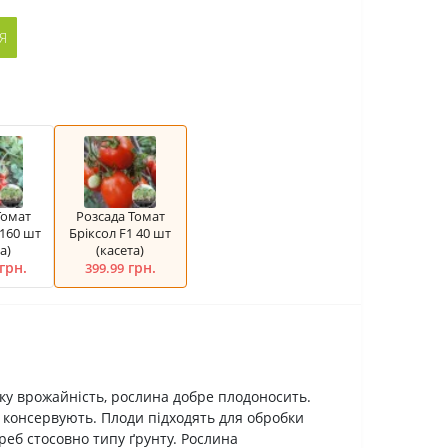
Я
Томат
Розсада Томат
 160 шт
Брiксол F1 40 шт
а)
(касета)
грн.
грн.
399.99
оку врожайність, рослина добре плодоносить.
и консервують. Плоди підходять для обробки
реб стосовно типу ґрунту. Рослина