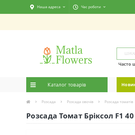
Наша адреса
Час роботи
Часто 
Каталог товарiв
Нови
Розсада
Розсада овочів
Розсада томатів
Розсада Томат Брiксол F1 40