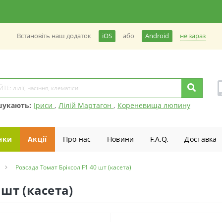
не зараз
Встановiть наш додаток
iOS
або
Android
шукають:
Іриси
,
Лілій Мартагон
,
Кореневища люпину
нки
Акції
Про нас
Новини
F.A.Q.
Доставка
Розсада Томат Брiксол F1 40 шт (касета)
 шт (касета)