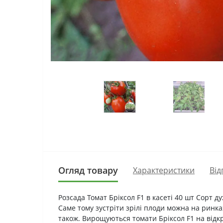
Огляд товару
Характеристики
Від
Розсада Томат Брiксол F1 в касеті 40 шт Сорт 
Саме тому зустріти зрілі плоди можна на ринка
також. Вирощуються томати Бріксол F1 на відкр