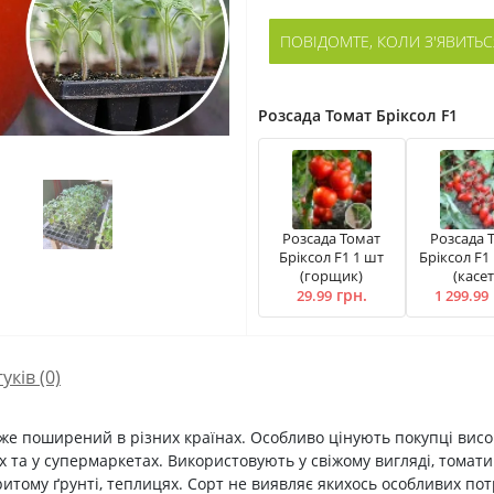
ПОВІДОМТЕ, КОЛИ З'ЯВИТЬС
Розсада Томат Брiксол F1
Розсада Томат
Розсада 
Брiксол F1 1 шт
Брiксол F1
(горщик)
(касет
грн.
29.99
1 299.99
гуків (0)
дуже поширений в різних країнах. Особливо цінують покупці вис
х та у супермаркетах. Використовують у свіжому вигляді, томат
итому ґрунті, теплицях. Сорт не виявляє якихось особливих пот