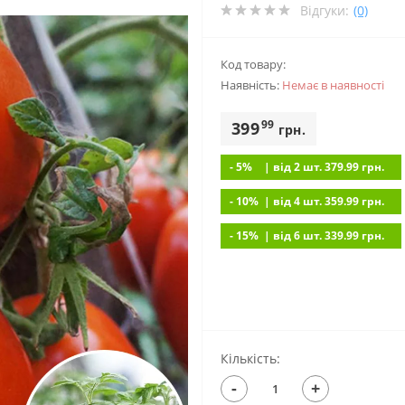
Відгуки:
(0)
Код товару:
Наявність:
Немає в наявностi
99
399
грн.
- 5%
| вiд 2 шт. 379.99
грн.
- 10%
| вiд 4 шт. 359.99
грн.
- 15%
| вiд 6 шт. 339.99
грн.
Кількість:
-
+