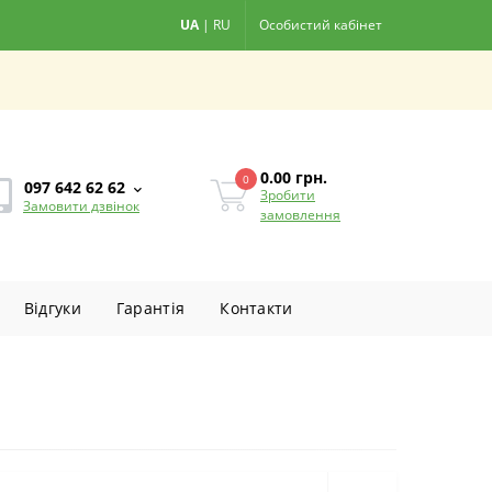
UA
|
RU
Особистий кабінет
0.00
грн.
0
097 642 62 62
Зробити
Замовити дзвінок
замовлення
Вiдгуки
Гарантiя
Контакти