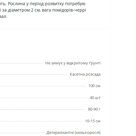
ить. Рослина у період розвитку потребую
за діаметром 2 см, вага помідорів-черрі
вал.
Не зимує у відкритому ґрунті
Касетна розсада
100 см
40 шт
80-90 г
10-15 см
Детермінантні (низькорослі)