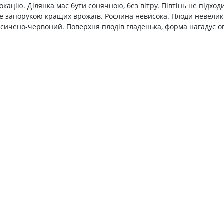
кацію. Ділянка має бути сонячною, без вітру. Півтінь не підход
е запорукою кращих врожаїв. Рослина невисока. Плоди невеликі 
насичено-червоний. Поверхня плодів гладенька, форма нагадує о