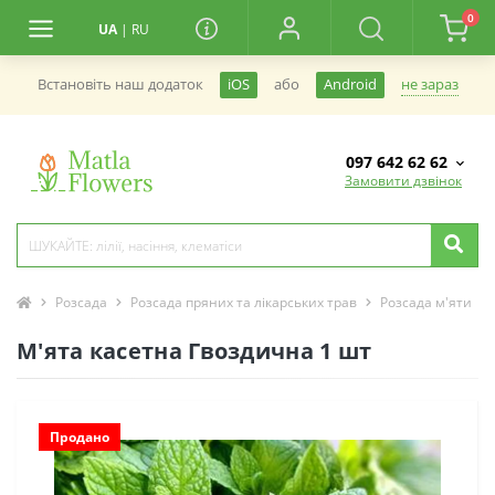
0
UA
|
RU
не зараз
Встановiть наш додаток
iOS
або
Android
097 642 62 62
Замовити дзвінок
Розсада
Розсада пряних та лікарських трав
Розсада м'яти
М'ята касетна Гвоздична 1 шт
Продано