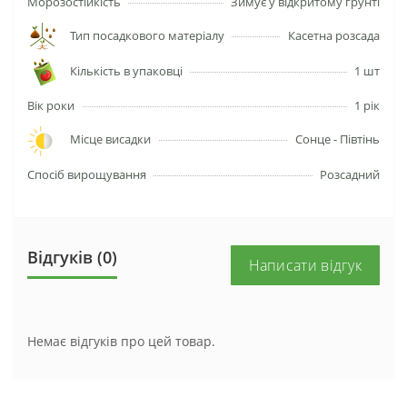
Морозостійкість
Зимує у відкритому ґрунті
Тип посадкового матеріалу
Касетна розсада
Кількість в упаковці
1 шт
Вік роки
1 рік
Місце висадки
Сонце - Півтінь
Спосіб вирощування
Розсадний
Відгуків (0)
Написати відгук
Немає відгуків про цей товар.