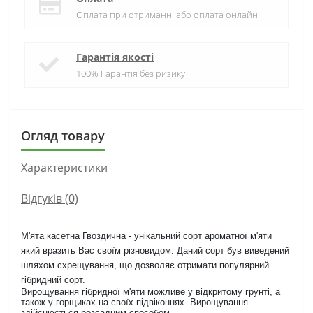
Оплата при отриманні або оплата онлайн
Гарантія якості
100% Гарантія без ризику
Огляд товару
Характеристики
Відгуків (0)
М'ята касетна Гвоздична - унікальний сорт ароматної м'яти
який вразить Вас своїм різновидом. Даний сорт був виведений
шляхом схрещування, що дозволяє отримати популярний
гібридний сорт.
Вирощування гібридної м'яти можливе у відкритому грунті, а
також у горщиках на своїх підвіконнях. Вирощування
здійснюється розсадним способом.