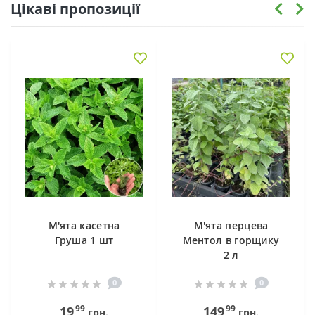
Цікаві пропозиції
М'ята касетна
М'ята перцева
Груша 1 шт
Ментол в горщику
2 л
0
0
99
99
19
149
грн.
грн.