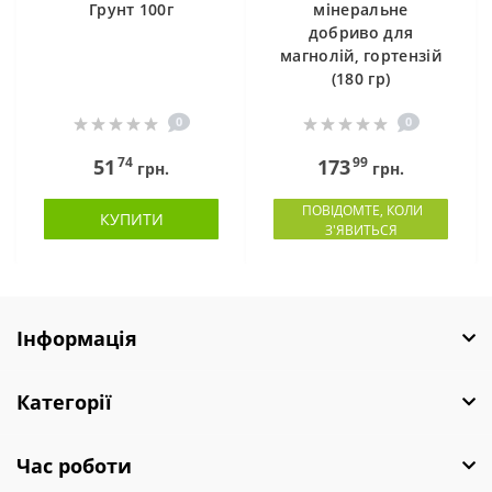
Грунт 100г
мінеральне
добриво для
магнолій, гортензій
(180 гр)
0
0
74
99
51
173
грн.
грн.
ПОВІДОМТЕ, КОЛИ
КУПИТИ
З'ЯВИТЬСЯ
Інформація
Категорії
Час роботи