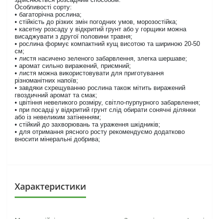
Особливості сорту:
• багаторічна рослина;
• стійкість до різких змін погодних умов, морозостійка;
• касетну розсаду у відкритий грунт або у горщики можна
висаджувати з другої половини травня;
• рослина формує компактний кущ висотою та шириною 20-50
см;
• листя насичено зеленого забарвлення, злегка шершаве;
• аромат сильно виражений, приємний;
• листя можна використовувати для приготування
різноманітних напоїв;
• завдяки схрещуванню рослина також мітить виражений
гвоздичний аромат та смак;
• цвітіння невеликого розміру, світло-пурпурного забарвлення;
• при посадці у відкритий грунт слід обирати сонячні ділянки
або із невеликим затіненням;
• стійкий до захворювань та ураження шкідників;
• для отримання рясного росту рекомендуємо додатково
вносити мінеральні добрива;
Характеристики