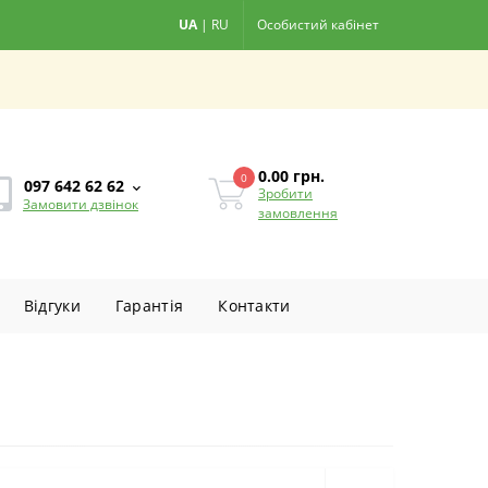
UA
|
RU
Особистий кабінет
0.00
грн.
0
097 642 62 62
Зробити
Замовити дзвінок
замовлення
Вiдгуки
Гарантiя
Контакти