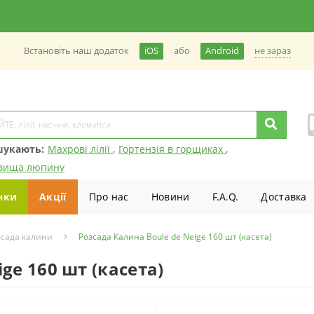
не зараз
Встановiть наш додаток
iOS
або
Android
шукають:
Махрові лілії
,
Гортензія в горщиках
,
вища люпину
нки
Акції
Про нас
Новини
F.A.Q.
Доставка
зсада калини
Розсада Калина Boule de Neige 160 шт (касета)
ge 160 шт (касета)