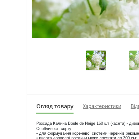
Огляд товару
Характеристики
Від
Розсада Калина Boule de Neige 160 шт (касета) - див
Особливості сорту:
• для формування кореневої системи черенків реком
• висота дорослої рослини може досягати до 300 см;