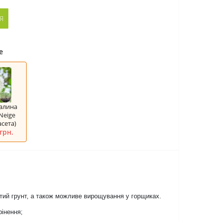
Я
e
Калина
Neige
асета)
грн.
итий грунт, а також можливе вирощування у горщиках.
інення;