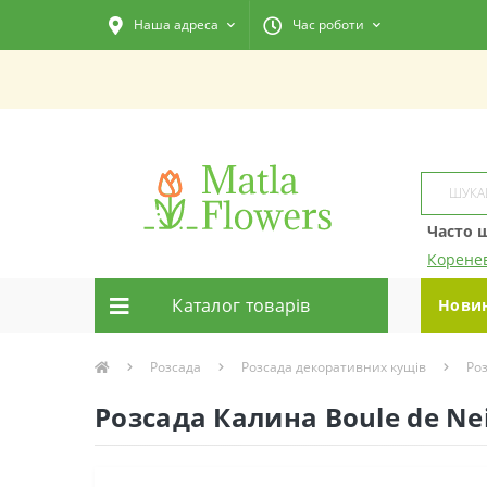
Наша адреса
Час роботи
Часто 
Корене
Каталог товарiв
Нови
Розсада
Розсада декоративних кущів
Ро
Розсада Калина Boule de Nei