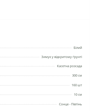
Білий
Зимує у відкритому ґрунті
Касетна розсада
300 см
160 шт
10 см
Сонце - Півтінь