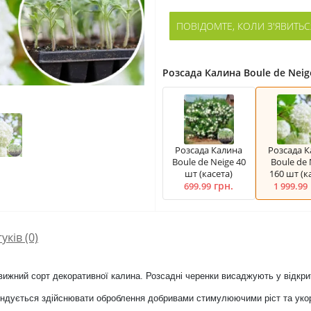
ПОВІДОМТЕ, КОЛИ З'ЯВИТЬС
Розсада Калина Boule de Neig
Розсада Калина
Розсада 
Boule de Neige 40
Boule de 
шт (касета)
160 шт (к
грн.
699.99
1 999.99
гуків (0)
овижний сорт декоративної калина. Розсадні черенки висаджують у відкр
ендується здійснювати оброблення добривами стимулюючими ріст та укор