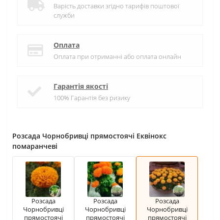
Варість доставки згідно тарифів поштової
служби
Оплата
Оплата при отриманні або оплата онлайн
Гарантія якості
100% Гарантія без ризику
Розсада Чорнобривці прямостоячі Еквінокс
помаранчеві
Розсада
Розсада
Розсада
Чорнобривці
Чорнобривці
Чорнобривці
прямостоячі
прямостоячі
прямостоячі