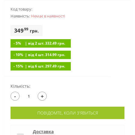
Код товару:
Наявність:
Немає в наявностi
99
349
грн.
- 5%
| вiд 2 шт. 332.49
грн.
- 10%
| вiд 4 шт. 314.99
грн.
- 15%
| вiд 6 шт. 297.49
грн.
Кількість:
-
+
ПОВІДОМТЕ, КОЛИ З'ЯВИТЬСЯ
Доставка