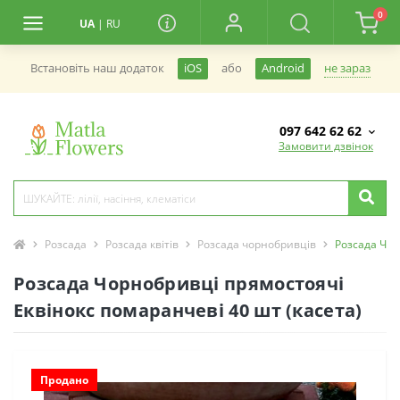
0
UA
|
RU
не зараз
Встановiть наш додаток
iOS
або
Android
097 642 62 62
Замовити дзвінок
Розсада
Розсада квітів
Розсада чорнобривців
Розсада Чор
Розсада Чорнобривці прямостоячі
Еквінокс помаранчеві 40 шт (касета)
Продано