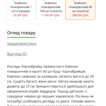
Еквінокс
Еквінокс
Еквінокс
помаранчеві 1
помаранчеві
помаранчеві 40
шт (горщик)
160 шт (касета)
шт (касета)
грн.
грн.
грн.
29.99
1 199.99
349.99
Огляд товару
Характеристики
Відгуків (0)
Розсада Чорнобривці прямостоячі Еквінокс
помаранчеві в касеті 40 шт Кущі Чорнобривців
Еквінокс невеликі за розміром, сягають висоти до 30
см. Суцвіть багато, вони рясні. Квітки махрові мають
діаметр до 10 см. Використовується здебільшого для
оформлення клумб, бордюрів. Період цвітіння: з
середини червня до перших заморозків. Рослина не
потребує особливого догляду та уваги. Поливи мають