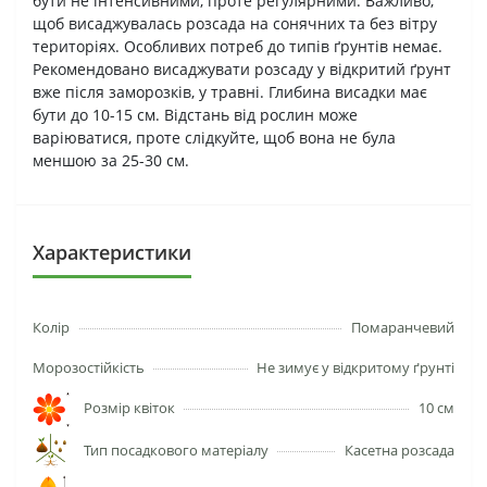
бути не інтенсивними, проте регулярними. Важливо,
щоб висаджувалась розсада на сонячних та без вітру
територіях. Особливих потреб до типів ґрунтів немає.
Рекомендовано висаджувати розсаду у відкритий ґрунт
вже після заморозків, у травні. Глибина висадки має
бути до 10-15 см. Відстань від рослин може
варіюватися, проте слідкуйте, щоб вона не була
меншою за 25-30 см.
Характеристики
Колір
Помаранчевий
Морозостійкість
Не зимує у відкритому ґрунті
Розмір квіток
10 см
Тип посадкового матеріалу
Касетна розсада