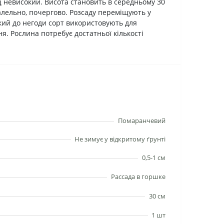
щ невисокий. Висота становить в середньому 30
ралельно, почергово. Розсаду переміщують у
йкий до негоди сорт використовують для
. Рослина потребує достатньої кількості
Помаранчевий
Не зимує у відкритому ґрунті
0,5-1 см
Рассада в горшке
30 см
1 шт