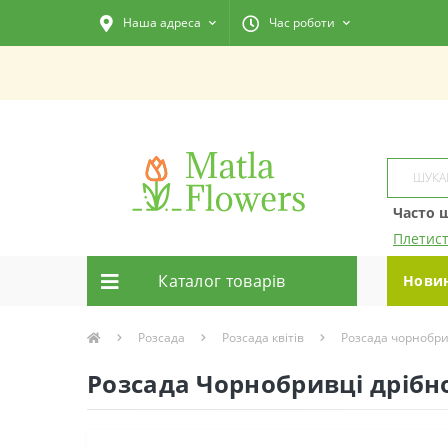
Наша адреса
Час роботи
Часто 
Плетист
Каталог товарiв
Нови
Розсада
Розсада квітів
Розсада чорнобри
Розсада Чорнобривці дрібно