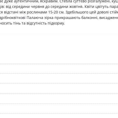
ає дуже аутентичним, яскравим. Стебла суттєво розгалужені, ку
яців: від середини червня до середини жовтня. Квіти цвітуть па
я відстані між рослинами 15-20 см. Здебільшого цей доволі сті
рібноквіткові Палаюча зірка прикрашають балконні, висадження
носить тінь та відсутність підкорму.