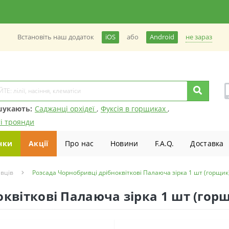
не зараз
Встановiть наш додаток
iOS
або
Android
шукають:
Саджанці орхідеї
,
Фуксія в горщиках
,
і троянди
нки
Акції
Про нас
Новини
F.A.Q.
Доставка
вців
Розсада Чорнобривці дрібноквіткові Палаюча зірка 1 шт (горщик
квіткові Палаюча зірка 1 шт (гор