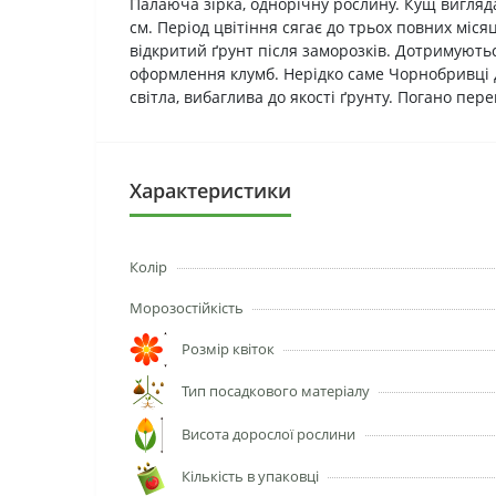
Палаюча зірка, однорічну рослину. Кущ вигляд
см. Період цвітіння сягає до трьох повних міс
відкритий ґрунт після заморозків. Дотримуютьс
оформлення клумб. Нерідко саме Чорнобривці д
світла, вибаглива до якості ґрунту. Погано пере
Характеристики
Колір
Морозостійкість
Розмір квіток
Тип посадкового матеріалу
Висота дорослої рослини
Кількість в упаковці