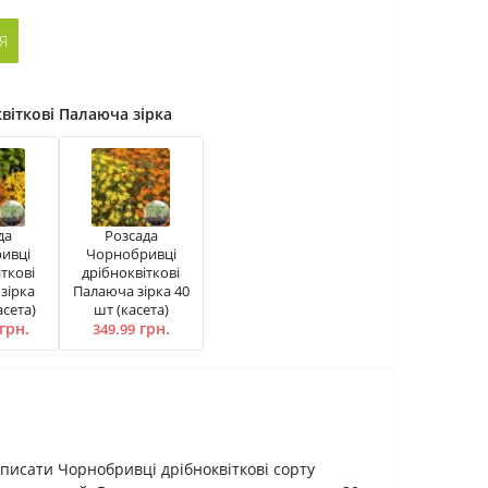
Я
віткові Палаюча зірка
да
Розсада
ивці
Чорнобривці
ткові
дрібноквіткові
зірка
Палаюча зірка 40
асета)
шт (касета)
грн.
грн.
349.99
описати Чорнобривці дрібноквіткові сорту