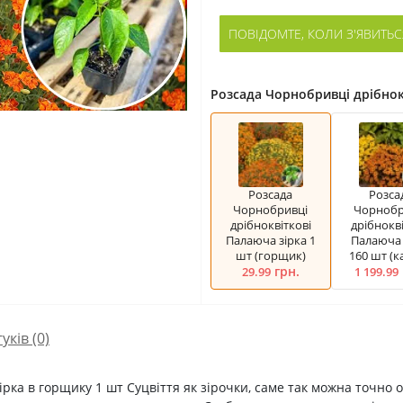
ПОВІДОМТЕ, КОЛИ З'ЯВИТЬС
Розсада Чорнобривці дрібнок
Розсада
Розса
Чорнобривці
Чорнобр
дрібноквіткові
дрібнокві
Палаюча зірка 1
Палаюча 
шт (горщик)
160 шт (к
грн.
29.99
1 199.99
гуків (0)
рка в горщику 1 шт Суцвіття як зірочки, саме так можна точно 