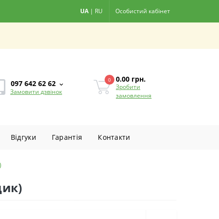
UA
|
RU
Особистий кабінет
0.00
грн.
0
097 642 62 62
Зробити
Замовити дзвінок
замовлення
Вiдгуки
Гарантiя
Контакти
)
щик)