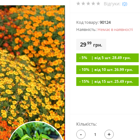
Відгуки:
(0)
Код товару:
90124
Наявність:
Немає в наявностi
99
29
грн.
- 5%
| вiд 5 шт. 28.49
грн.
- 10%
| вiд 10 шт. 26.99
грн.
- 15%
| вiд 15 шт. 25.49
грн.
Кількість:
-
+