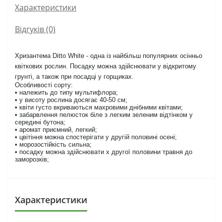
Характеристики
Відгуків (0)
Хризантема Ditto White - одна із найбільш популярних осінньо
квіткових рослин. Посадку можна здійснювати у відкритому
грунті, а також при посадці у горщиках.
Особливості сорту:
• належить до типу мультифлора;
• у висоту рослина досягає 40-50 см;
• квіти густо вкриваються махровими днібними квітами;
• забарвлення пелюсток біле з легким зеленим відтінком у
середині бутона;
• аромат приємний, легкий;
• цвітіння можна спостерігати у другій половині осені;
• морозостійкість сильна;
• посадку можна здійснювати х другої половини травня до
заморозків;
Характеристики