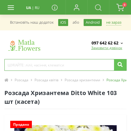
0
UA
|
RU
не зараз
Встановiть наш додаток
iOS
або
Android
097 642 62 62
Замовити дзвінок
Розсада
Розсада квітів
Розсада хризантеми
Розсада Хриза
Розсада Хризантема Ditto White 103
шт (касета)
Продано