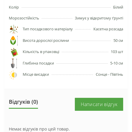
Колір
Білий
Морозостійкість
Зимує у відкритому ґрунті
Тип посадкового матеріалу
Касетна розсада
Висота дорослої рослини
50 см
Кількість в упаковці
103 шт
Глибина посадки
5-10 см
Місце висадки
Сонце - Півтінь
Відгуків (0)
Написати відгук
Немає відгуків про цей товар.