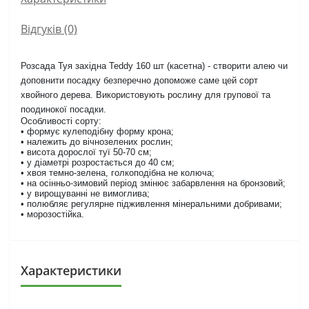
Відгуків (0)
Розсада Туя західна Teddy 160 шт (касетна) - створити алею чи
доповнити посадку безперечно допоможе саме цей сорт
хвойного дерева. Використовують рослину для групової та
поодинокої посадки.
Особливості сорту:
• формує кулеподібну форму крона;
• належить до вічнозелених рослин;
• висота дорослої туї 50-70 см;
• у діаметрі розростається до 40 см;
• хвоя темно-зелена, голкоподібна не колюча;
• на осінньо-зимовий період змінює забарвлення на бронзовий;
• у вирощуванні не вимоглива;
• полюбляє регулярне підживлення мінеральними добривами;
• морозостійка.
Характеристики