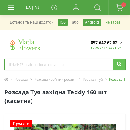
0
UA
|
RU
не зараз
Встановiть наш додаток
iOS
або
Android
097 642 62 62
Замовити дзвінок
Розсада
Розсада хвойних рослин
Розсада туй
Розсада Туя
Розсада Туя західна Teddy 160 шт
(касетна)
Продано