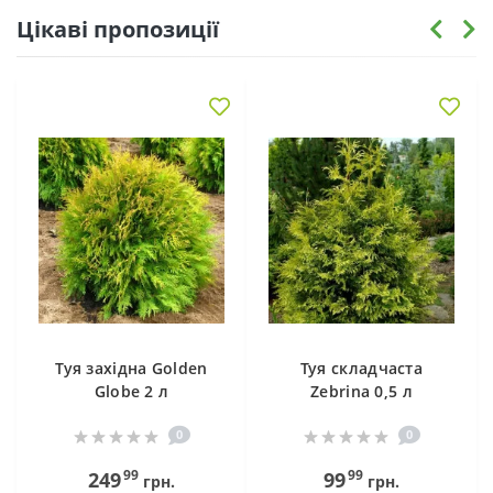
Цікаві пропозиції
Туя західна Golden
Туя складчаста
Globe 2 л
Zebrina 0,5 л
0
0
99
99
249
99
грн.
грн.