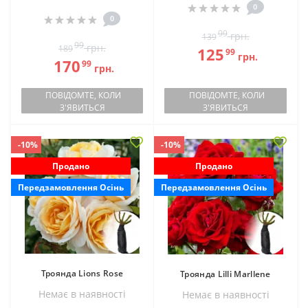
0
0
99
грн.
139
99
грн.
189
125
99
грн.
170
99
грн.
ПОВІДОМТЕ, КОЛИ
ПОВІДОМТЕ, КОЛИ
З'ЯВИТЬСЯ
З'ЯВИТЬСЯ
-10%
-10%
Продано
Продано
Передзамовлення Осінь
Передзамовлення Осінь
Троянда Lions Rose
Троянда Lilli Marllene
Немає в наявностi
Немає в наявностi