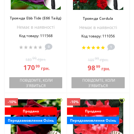
Троянда Ebb Tide (Ебб Тайд)
Троянда Cordula
Немає в наявностi
Немає в наявностi
Код товару: 111568
Код товару: 111056
0
1
99
99
грн.
грн.
189
109
170
98
99
99
грн.
грн.
ПОВІДОМТЕ, КОЛИ
ПОВІДОМТЕ, КОЛИ
З'ЯВИТЬСЯ
З'ЯВИТЬСЯ
-10%
-10%
Продано
Продано
Передзамовлення Осінь
Передзамовлення Осінь