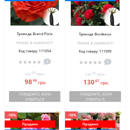
Троянда Brand Pixie
Троянда Bordeaux
Немає в наявностi
Немає в наявностi
Код товару: 111054
Код товару: 111099
0
0
99
19
грн.
грн.
109
145
98
130
99
67
грн.
грн.
ПОВІДОМТЕ, КОЛИ
ПОВІДОМТЕ, КОЛИ
З'ЯВИТЬСЯ
З'ЯВИТЬСЯ
-10%
-10%
Продано
Продано