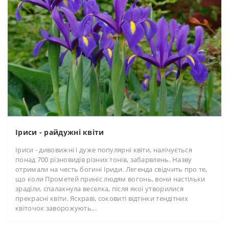
Іриси - райдужні квіти
Іриси - дивовижні і дуже популярні квіти, налічується
понад 700 різновидів різних тонів, забарвлень. Назву
отримали на честь богині Іриди. Легенда свідчить про те,
що коли Прометей приніс людям вогонь, вони настільки
зраділи, спалахнула веселка, після якої утворилися
прекрасні квіти. Яскраві, соковиті відтінки тендітних
квіточок заворожують...