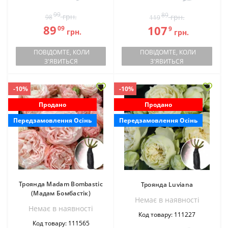
99
89
грн.
грн.
98
119
89
107
09
9
грн.
грн.
ПОВІДОМТЕ, КОЛИ
ПОВІДОМТЕ, КОЛИ
З'ЯВИТЬСЯ
З'ЯВИТЬСЯ
-10%
-10%
Продано
Продано
Передзамовлення Осінь
Передзамовлення Осінь
Троянда Madam Bombastic
Троянда Luviana
(Мадам Бомбастік)
Немає в наявностi
Немає в наявностi
Код товару: 111227
Код товару: 111565