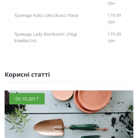
грн
Троянда Koko Loko (Коко Локо)
179.99
грн
Троянда Lady Bombastic (Леді
179.99
Бомбастік)
грн
Кориснi статтi
03.10.2017