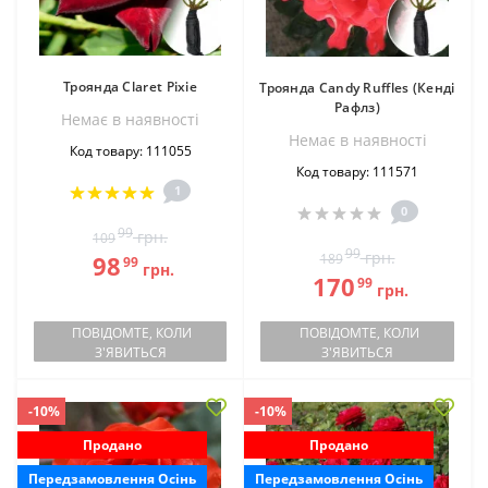
Троянда Claret Pixie
Троянда Candy Ruffles (Кенді
Рафлз)
Немає в наявностi
Немає в наявностi
Код товару: 111055
Код товару: 111571
1
0
99
грн.
109
99
грн.
98
189
99
грн.
170
99
грн.
ПОВІДОМТЕ, КОЛИ
ПОВІДОМТЕ, КОЛИ
З'ЯВИТЬСЯ
З'ЯВИТЬСЯ
-10%
-10%
Продано
Продано
Передзамовлення Осінь
Передзамовлення Осінь