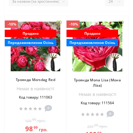
-10%
-10%
Продано
Продано
Передзамовлення Осінь
Передзамовлення Осінь
Троянда Morsdag Red
Троянда Mona Lisa (Мона
Ліза)
Немає в наявностi
Немає в наявностi
Код товару: 111063
Код товару: 111564
0
0
99
грн.
109
99
грн.
98
203
99
грн.