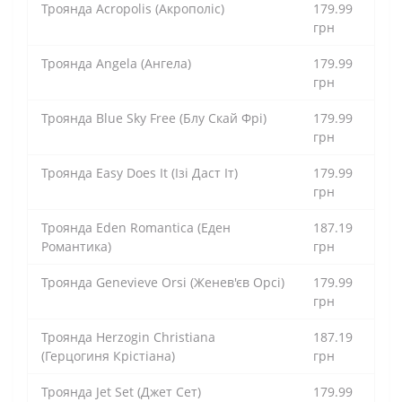
Троянда Acropolis (Акрополіс)
179.99
грн
Троянда Angela (Ангела)
179.99
грн
Троянда Blue Sky Free (Блу Скай Фрі)
179.99
грн
Троянда Easy Does It (Ізі Даст Іт)
179.99
грн
Троянда Eden Romantica (Еден
187.19
Романтика)
грн
Троянда Genevieve Orsi (Женев'єв Орсі)
179.99
грн
Троянда Herzogin Christiana
187.19
(Герцогиня Крістіана)
грн
Троянда Jet Set (Джет Сет)
179.99