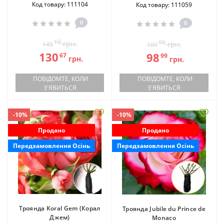
Код товару: 111104
Код товару: 111059
0
0
19
99
грн.
грн.
145
109
130
98
67
99
грн.
грн.
ПОВІДОМТЕ, КОЛИ
ПОВІДОМТЕ, КОЛИ
З'ЯВИТЬСЯ
З'ЯВИТЬСЯ
-10%
-10%
Продано
Продано
Передзамовлення Осінь
Передзамовлення Осінь
Троянда Koral Gem (Корал
Троянда Jubile du Prince de
Джем)
Monaco