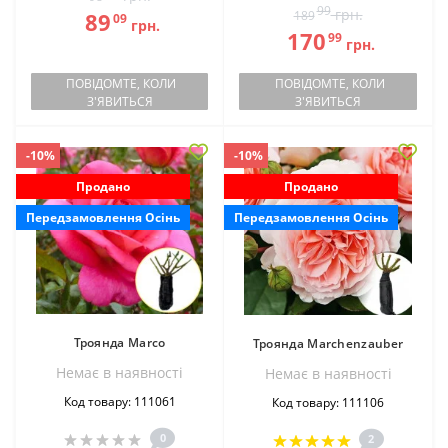
99
грн.
89
189
09
грн.
170
99
грн.
ПОВІДОМТЕ, КОЛИ
ПОВІДОМТЕ, КОЛИ
З'ЯВИТЬСЯ
З'ЯВИТЬСЯ
-10%
-10%
Продано
Продано
Передзамовлення Осінь
Передзамовлення Осінь
Троянда Marco
Троянда Marchenzauber
Немає в наявностi
Немає в наявностi
Код товару: 111061
Код товару: 111106
0
2