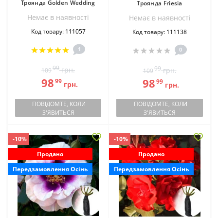
Троянда Golden Wedding
Троянда Friesia
Немає в наявностi
Немає в наявностi
Код товару: 111057
Код товару: 111138
1
0
99
99
грн.
грн.
109
109
98
98
99
99
грн.
грн.
ПОВІДОМТЕ, КОЛИ
ПОВІДОМТЕ, КОЛИ
З'ЯВИТЬСЯ
З'ЯВИТЬСЯ
-10%
-10%
Продано
Продано
Передзамовлення Осінь
Передзамовлення Осінь