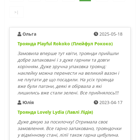
>|
Ольга
2025-05-18
Троянда Playful Rokoko (Плейфул Рококо)
Замовила вперше тут квіти, троянди прийшли
добре запаковані і з дуже гарним та довги
корінням. Дуже зручна упаковка троянд:
наклейку можна перенести на великий вазон і
не плутати де що посадили. На усіх троянда
вже були пагони, деякі я обірвала а які
лишились вже стали зелені. Все прийнялось!!!
Юлія
2023-04-17
Троянда Lovely Lydia (Лавлі Лідія)
Дуже дякую за посилочку! Отримала своє
замовлення. Все гарно запаковано, трояндочки
у відмінному стані, лілії також гарна цибулина.