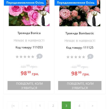
Передзамовлення Осінь
Передзамовлення Осінь
Троянда Bonica
Троянда Bombastic
Немає в наявностi
Немає в наявностi
Код товару: 111053
Код товару: 111125
0
0
99
99
грн.
грн.
109
109
98
98
99
99
грн.
грн.
ПОВІДОМТЕ, КОЛИ
ПОВІДОМТЕ, КОЛИ
З'ЯВИТЬСЯ
З'ЯВИТЬСЯ
|<
<
1
2
3
4
>