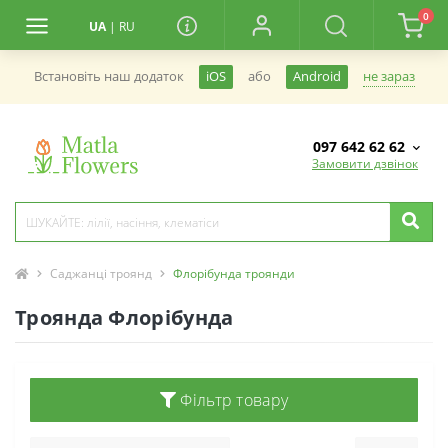
0
UA
|
RU
не зараз
Встановiть наш додаток
iOS
або
Android
097 642 62 62
Замовити дзвінок
Саджанці троянд
Флорібунда троянди
Троянда Флорібунда
Фільтр товару