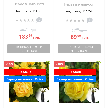
Немає в наявностi
Немає в наявностi
Код товару: 111528
Код товару: 111058
0
0
99
99
грн.
грн.
203
98
183
89
59
09
грн.
грн.
ПОВІДОМТЕ, КОЛИ
ПОВІДОМТЕ, КОЛИ
З'ЯВИТЬСЯ
З'ЯВИТЬСЯ
-10%
-10%
Продано
Продано
Передзамовлення Осінь
Передзамовлення Осінь