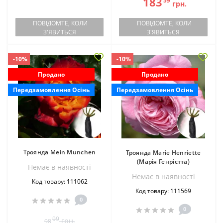
183
59
грн.
ПОВІДОМТЕ, КОЛИ
ПОВІДОМТЕ, КОЛИ
З'ЯВИТЬСЯ
З'ЯВИТЬСЯ
-10%
-10%
Продано
Продано
Передзамовлення Осінь
Передзамовлення Осінь
Троянда Mein Munchen
Троянда Marie Henriette
(Марія Генрієтта)
Немає в наявностi
Немає в наявностi
Код товару: 111062
Код товару: 111569
0
0
99
грн.
98