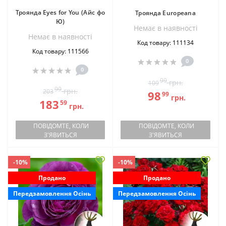
Троянда Eyes for You (Айс фо
Троянда Europeana
Ю)
Немає в наявностi
Немає в наявностi
Код товару: 111134
Код товару: 111566
0
0
99
грн.
109
99
грн.
203
98
99
грн.
183
59
грн.
ПОВІДОМТЕ, КОЛИ
ПОВІДОМТЕ, КОЛИ
З'ЯВИТЬСЯ
З'ЯВИТЬСЯ
-10%
-10%
Продано
Продано
Передзамовлення Осінь
Передзамовлення Осінь