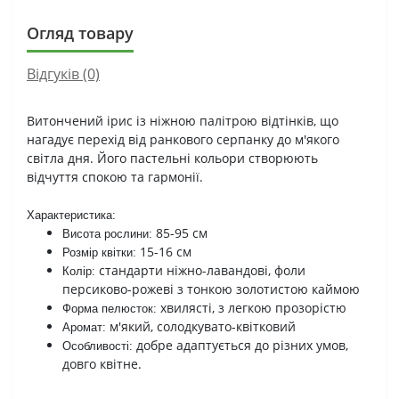
Огляд товару
Відгуків (0)
Витончений ірис із ніжною палітрою відтінків, що
нагадує перехід від ранкового серпанку до м'якого
світла дня. Його пастельні кольори створюють
відчуття спокою та гармонії.
Характеристика:
85-95 см
Висота рослини:
15-16 см
Розмір квітки:
стандарти ніжно-лавандові, фоли
Колір:
персиково-рожеві з тонкою золотистою каймою
хвилясті, з легкою прозорістю
Форма пелюсток:
м'який, солодкувато-квітковий
Аромат:
добре адаптується до різних умов,
Особливості:
довго квітне.