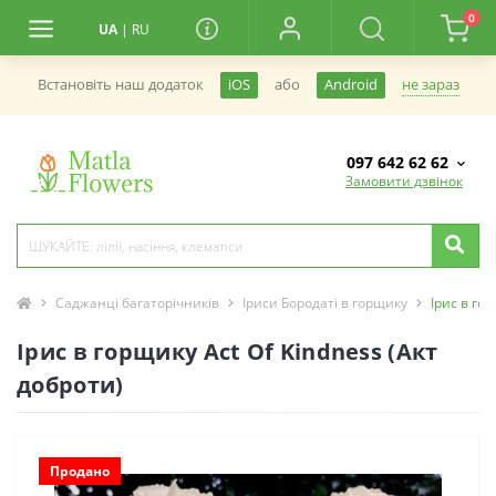
0
UA
|
RU
не зараз
Встановiть наш додаток
iOS
або
Android
097 642 62 62
Замовити дзвінок
Саджанці багаторічників
Іриси Бородаті в горщику
Ірис в го
Ірис в горщику Act Of Kindness (Акт
доброти)
Продано