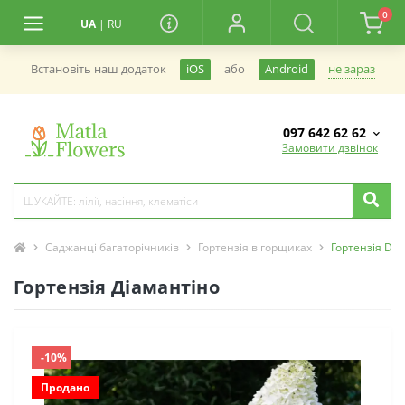
0
UA
|
RU
не зараз
Встановiть наш додаток
iOS
або
Android
097 642 62 62
Замовити дзвінок
Саджанці багаторічників
Гортензія в горщиках
Гортензія Dia
Гортензія Діамантіно
-10%
Продано