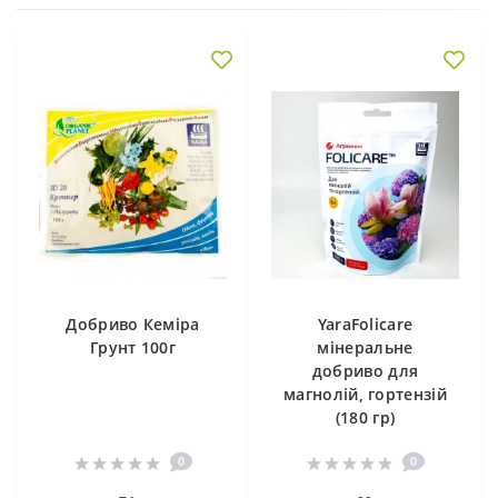
Добриво Кеміра
YaraFolicare
Грунт 100г
мінеральне
добриво для
магнолій, гортензій
(180 гр)
0
0