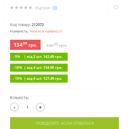
Відгуки:
(0)
Код товару:
212072
Наявність:
Немає в наявностi
99
134
99
грн.
149
грн.
- 5%
| вiд 2 шт. 142.49
грн.
- 10%
| вiд 4 шт. 134.99
грн.
- 15%
| вiд 6 шт. 127.49
грн.
Кількість:
-
+
ПОВІДОМТЕ, КОЛИ З'ЯВИТЬСЯ