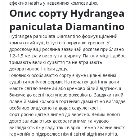
ефектно навіть у невеликих композиціях.
Опис сорту Hydrangea
paniculata Diamantino
Hydrangea paniculata Diamantino формує щільний
компактний кущ із густою округлою кроною. У
дорослому віці рослина зазвичай досягає приблизно
1,2–1,5 метра у висоту та ширину. Пагони міцні, добре
тримають великі суцвіття та не втрачають
декоративності після дощу.
Головною особливістю сорту є дуже щільні великі
суцвіття конічної форми. На початку цвітіння вони
мають світло-зелений або кремово-білий відтінок, а
ближче до осені поступово рожевіють. Завдяки такій
плавній зміні кольорів гортензія Діамантіно виглядає
особливо вишукано та додає саду легкості.
Сорт рясно цвіте з липня до вересня. Великі волоті
довго залишаються декоративними та чудово
виглядають як у саду, так і в зрізі. Темно-зелене листя
гармонійно підкреслює ніжні світлі відтінки квітів.