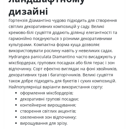
дизайні
Гортензія Діамантіно чудово підходить для створення
світлих декоративних композицій у саду. Великі
кремово-білі суцвіття додають ділянці елегантності та
гармонійно поєднуються з різними декоративними
культурами. Компактна форма куща дозволяє
використовувати рослину навіть у невеликих садах.
Hydrangea paniculata Diamantino часто висаджують у
міксбордерах, групових посадках або біля терас і зон
відпочинку. Сорт ефектно виглядає на фоні хвойників,
декоративних трав і багаторічників. Великі суцвіття
також добре підходять для букетів і сухих композицій.
Найпопулярніші варіанти використання сорту:
оформлення міксбордерів;
декоративні групові посадки;
контейнерне вирощування;
створення світлих акцентів;
озеленення зон відпочинку;
вирощування для зрізу.