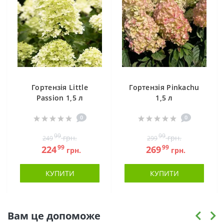
Гортензія Little
Гортензія Pinkachu
Passion 1,5 л
1,5 л
0
0
99
99
грн.
грн.
249
299
99
99
224
269
грн.
грн.
КУПИТИ
КУПИТИ
Вам це допоможе