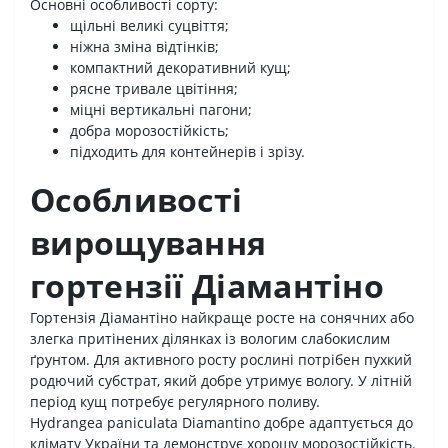
Основні особливості сорту:
щільні великі суцвіття;
ніжна зміна відтінків;
компактний декоративний кущ;
рясне тривале цвітіння;
міцні вертикальні пагони;
добра морозостійкість;
підходить для контейнерів і зрізу.
Особливості
вирощування
гортензії Діамантіно
Гортензія Діамантіно найкраще росте на сонячних або
злегка притінених ділянках із вологим слабокислим
ґрунтом. Для активного росту рослині потрібен пухкий
родючий субстрат, який добре утримує вологу. У літній
період кущ потребує регулярного поливу.
Hydrangea paniculata Diamantino добре адаптується до
клімату України та демонструє хорошу морозостійкість.