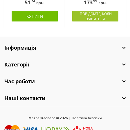
74
99
51
173
грн.
грн.
ПОВІДОМТЕ, КОЛИ
КУПИТИ
З'ЯВИТЬСЯ
Інформація
Категорії
Час роботи
Наші контакти
Матла Фловерс © 2026 |
Полiтика безпеки