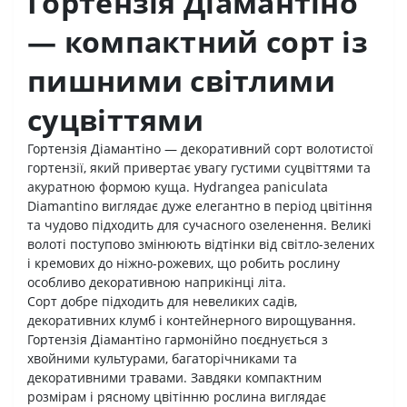
Гортензія Діамантіно
— компактний сорт із
пишними світлими
суцвіттями
Гортензія Діамантіно — декоративний сорт волотистої
гортензії, який привертає увагу густими суцвіттями та
акуратною формою куща. Hydrangea paniculata
Diamantino виглядає дуже елегантно в період цвітіння
та чудово підходить для сучасного озеленення. Великі
волоті поступово змінюють відтінки від світло-зелених
і кремових до ніжно-рожевих, що робить рослину
особливо декоративною наприкінці літа.
Сорт добре підходить для невеликих садів,
декоративних клумб і контейнерного вирощування.
Гортензія Діамантіно гармонійно поєднується з
хвойними культурами, багаторічниками та
декоративними травами. Завдяки компактним
розмірам і рясному цвітінню рослина виглядає