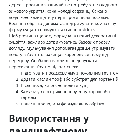
Дорослі рослини зазвичай не потребують складного
зимового укриття, хоча молоді саджанці бажано
додатково захищати у перші роки після посадки.
Весняна обрізка допомагає підтримувати компактну
форму куща та стимулює активне цвітіння.
Щоб рослина щороку формувала великі декоративні
суцвіття, важливо дотримуватись базових правил
догляду. Мульчування допомагає довше утримувати
вологу в ґрунті та захищає кореневу систему від
перегріву. Особливо важливо не допускати
пересихання ґрунту під час спеки.
Підготувати посадкову яму з поживним ґрунтом.
Додати кислий торф або субстрат для гортензій.
Після посадки рясно полити кущ.
Замульчувати прикореневу зону корою або
торфом.
Навесні проводити формувальну обрізку.
Використання у
ландшафтному