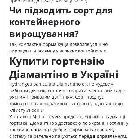
приблизно до 1,2–1,5 метра у висоту.
Чи підходить сорт для
контейнерного
вирощування?
Так, компактна форма куща дозволяє успішно
вирощувати рослину у великих контейнерах.
Купити гортензію
Діамантіно в Україні
Hydrangea paniculata Diamantino стане чудовим
вибором для тих, хто хоче створити елегантний сад із
рясним і тривалим цвітінням. Сорт поєднує
компактність, декоративність і хорошу адаптацію до
клімату України.
У каталозі Matla Flowers представлені якісні саджанці
гортензії Діамантіно з доставкою по Україні. Рослини у
контейнерах мають добре сформовану кореневу
систему та ретельно пакуються перед відправленням.