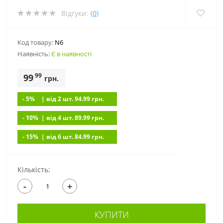
Відгуки:
(0)
Код товару:
N6
Наявність:
Є в наявності
99
99
грн.
- 5%
| вiд 2 шт. 94.99
грн.
- 10%
| вiд 4 шт. 89.99
грн.
- 15%
| вiд 6 шт. 84.99
грн.
Кількість:
-
+
КУПИТИ