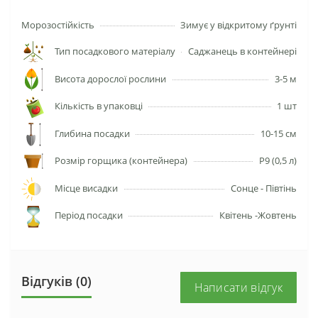
Морозостійкість
Зимує у відкритому ґрунті
Тип посадкового матеріалу
Саджанець в контейнері
Висота дорослої рослини
3-5 м
Кількість в упаковці
1 шт
Глибина посадки
10-15 см
Розмір горщика (контейнера)
P9 (0,5 л)
Місце висадки
Сонце - Півтінь
Період посадки
Квітень -Жовтень
Відгуків (0)
Написати відгук