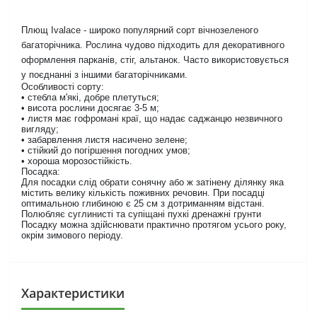
Плющ Іvalace - широко популярний сорт вічнозеленого
багаторічника. Рослина чудово підходить для декоративного
оформлення парканів, стіг, альтанок. Часто використовується
у поєднанні з іншими багаторічниками.
Особливості сорту:
• стебла м'які, добре плетуться;
• висота рослини досягає 3-5 м;
• листя має гофромані краї, що надає саджанцю незвичного
вигляду;
• забарвлення листя насичено зелене;
• стійкий до погіршення погодних умов;
• хороша морозостійкість.
Посадка:
Для посадки слід обрати сонячну або ж затінену ділянку яка
містить велику кількість поживних речовин. При посадці
оптимальною глибиною є 25 см з дотриманням відстані.
Полюбляє суглинисті та супіщані пухкі дренажні грунти
Посадку можна здійснювати практично протягом усього року,
окрім зимового періоду.
Характеристики