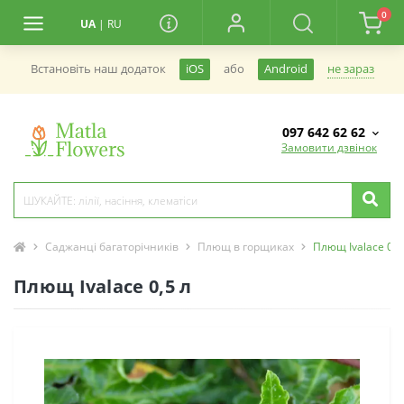
0
UA
|
RU
не зараз
Встановiть наш додаток
iOS
або
Android
097 642 62 62
Замовити дзвінок
Саджанці багаторічників
Плющ в горщиках
Плющ Ivalace 0,5
Плющ Ivalace 0,5 л