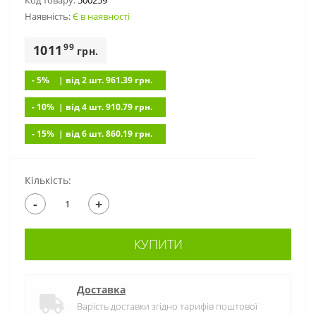
Код товару:
500259
Наявність:
Є в наявності
99
1011
грн.
- 5%
| вiд 2 шт. 961.39
грн.
- 10%
| вiд 4 шт. 910.79
грн.
- 15%
| вiд 6 шт. 860.19
грн.
Кількість:
-
+
КУПИТИ
Доставка
Варість доставки згідно тарифів поштової