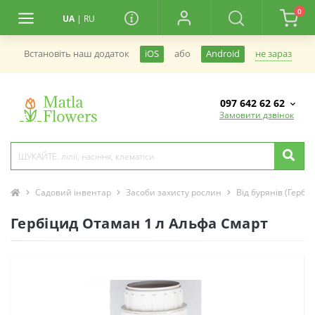
0
UA
|
RU
не зараз
Встановiть наш додаток
iOS
або
Android
097 642 62 62
Замовити дзвінок
Садовий інвентар
Засоби захисту рослин
Від бурянів (Гербі
Гербіцид Отаман 1 л Альфа Смарт