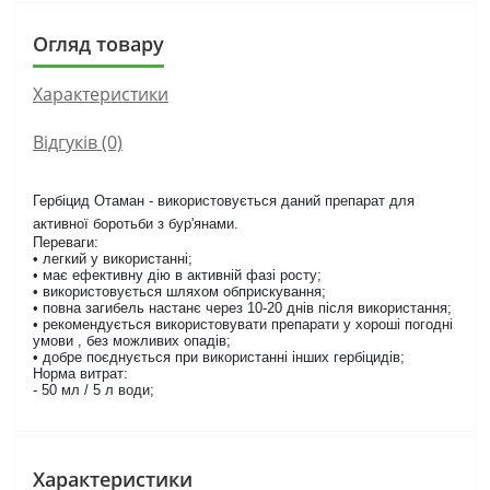
Огляд товару
Характеристики
Відгуків (0)
Гербіцид Отаман - використовується даний препарат для
активної боротьби з бур'янами.
Переваги:
• легкий у використанні;
• має ефективну дію в активній фазі росту;
• використовується шляхом обприскування;
• повна загибель настанє через 10-20 днів після використання;
• рекомендується використовувати препарати у хороші погодні
умови , без можливих опадів;
• добре поєднується при використанні інших гербіцидів;
Норма витрат:
- 50 мл / 5 л води;
Характеристики