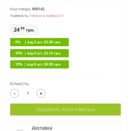
Код товару:
600142
Наявність:
Немає в наявностi
59
24
грн.
- 5%
| вiд 2 шт. 23.36
грн.
- 10%
| вiд 4 шт. 22.13
грн.
- 15%
| вiд 6 шт. 20.90
грн.
Кількість:
-
+
ПОВІДОМТЕ, КОЛИ З'ЯВИТЬСЯ
Доставка