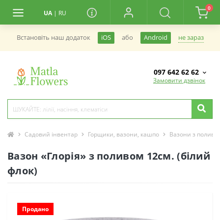
0
UA
|
RU
не зараз
Встановiть наш додаток
iOS
або
Android
097 642 62 62
Замовити дзвінок
Садовий інвентар
Горщики, вазони, кашпо
Вазони з поливо
Вазон «Глорія» з поливом 12см. (білий
флок)
Продано