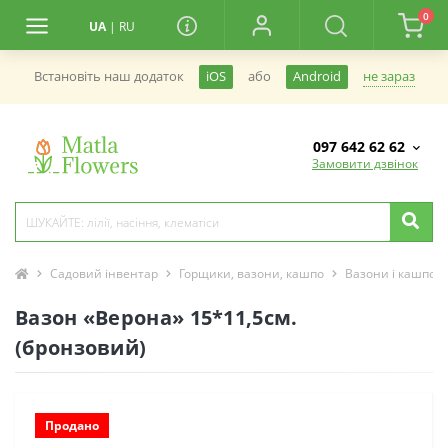
0
UA
|
RU
не зараз
Встановiть наш додаток
iOS
або
Android
097 642 62 62
Замовити дзвінок
Садовий інвентар
Горщики, вазони, кашпо
Вазони і кашпо
Вазон «Верона» 15*11,5см.
(бронзовий)
Продано