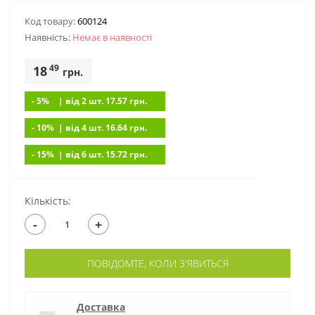
Код товару:
600124
Наявність:
Немає в наявностi
49
18
грн.
- 5%
| вiд 2 шт. 17.57
грн.
- 10%
| вiд 4 шт. 16.64
грн.
- 15%
| вiд 6 шт. 15.72
грн.
Кількість:
-
+
ПОВІДОМТЕ, КОЛИ З'ЯВИТЬСЯ
Доставка