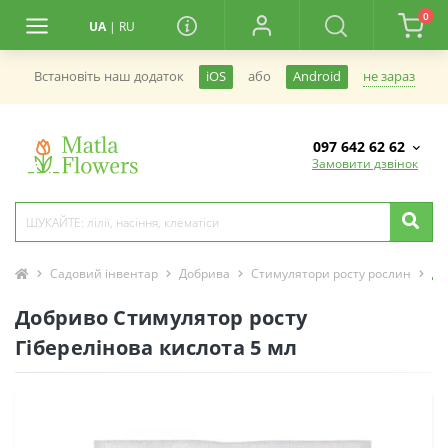
0
UA
|
RU
не зараз
Встановiть наш додаток
iOS
або
Android
097 642 62 62
Замовити дзвінок
Садовий інвентар
Добрива
Стимулятори росту рослин
До
Добриво Стимулятор росту
Гіберелінова кислота 5 мл