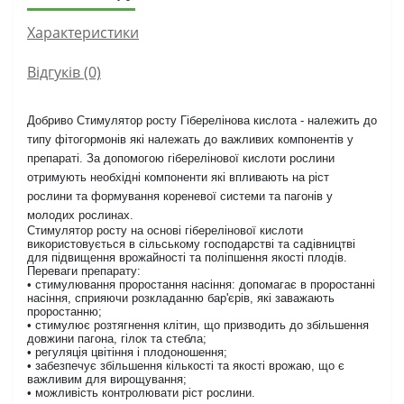
Характеристики
Відгуків (0)
Добриво Стимулятор росту Гіберелінова кислота - належить до
типу фітогормонів які належать до важливих компонентів у
препараті. За допомогою гіберелінової кислоти рослини
отримують необхідні компоненти які впливають на ріст
рослини та формування кореневої системи та пагонів у
молодих рослинах.
Стимулятор росту на основі гіберелінової кислоти
використовується в сільському господарстві та садівництві
для підвищення врожайності та поліпшення якості плодів.
Переваги препарату:
• стимулювання проростання насіння: допомагає в проростанні
насіння, сприяючи розкладанню бар'єрів, які заважають
проростанню;
• стимулює розтягнення клітин, що призводить до збільшення
довжини пагона, гілок та стебла;
• регуляція цвітіння і плодоношення;
• забезпечує збільшення кількості та якості врожаю, що є
важливим для вирощування;
• можливість контролювати ріст рослини.