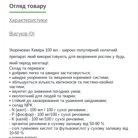
Огляд товару
Характеристики
Відгуків (0)
Укорінювач Кеміра 100 мл - широко популярний хелатний
препарат який використовують для вкорінення рослин у будь
який період вегетації.
Склад та переваги:
• добриво легко та швидко застосовується;
• швидке укорінення та зміцнення кореневої системи;
• збільшується кількість квітконосів та листяно-хвойної
частини;
• імунітет до зниження погодних умов;
• екологічний для людей та тварин;
• стійкий до захворювання та ураження шкідниками;
• склад NPK :
- N (азот) - 100 мл / 100 г сухої речовини ;
- P (фосфор) - 100 мг/100 г сухої речовини;
- K (калій) - 100 мг/100 г сухої речовини;
- органічні речовини в сухому залишку від 50-90 %
- солі гумінових кислот та фульвокислот у сухому залишку від
10-50 %
• норма витрат :