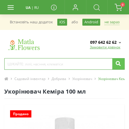
0
UA
|
RU
не зараз
Встановiть наш додаток
iOS
або
Android
097 642 62 62
Замовити дзвінок
Садовий інвентар
Добрива
Укорінювач
Укорінювач Кемір
Укорінювач Кеміра 100 мл
Продано