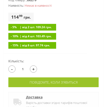
Код товару:
500279
Наявність:
Немає в наявностi
99
114
грн.
- 5%
| вiд 2 шт. 109.24
грн.
- 10%
| вiд 4 шт. 103.49
грн.
- 15%
| вiд 6 шт. 97.74
грн.
Кількість:
-
+
ПОВІДОМТЕ, КОЛИ З'ЯВИТЬСЯ
Доставка
Варість доставки згідно тарифів поштової