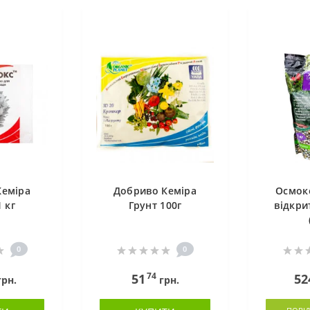
Кеміра
Добриво Кеміра
Осмоко
 кг
Грунт 100г
відкри
0
0
74
51
52
рн.
грн.