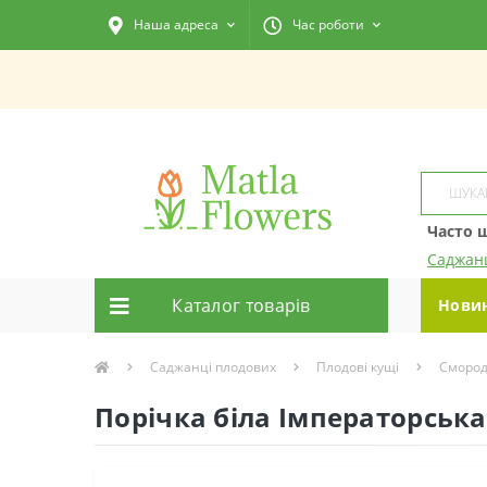
Наша адреса
Час роботи
Часто 
Саджанц
Каталог товарiв
Нови
Саджанці плодових
Плодові кущі
Сморо
Порічка біла Імператорськ