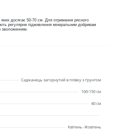
 яких досягає 50-70 см. Для отримання рясного
ляють регулярне підживлення мінеральним добривам
им зволоженням.
Саджанець загорнутий в плівку з ґрунтом
100-150 см
40 см
Квітень -Жовтень