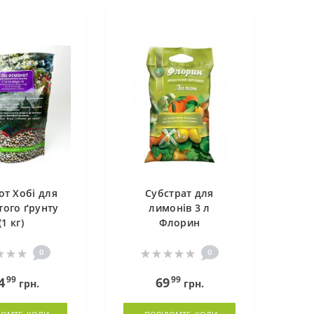
т Хобі для
Субстрат для
того ґрунту
лимонів 3 л
(1 кг)
Флорин
0
0
99
99
4
69
грн.
грн.