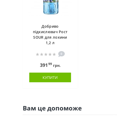
Добриво
підкислювач Рост
SOUR для лохини
1,2 л
0
99
391
грн.
КУПИТИ
Вам це допоможе