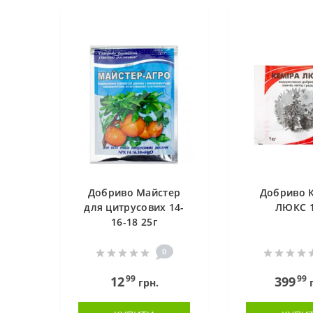
Добриво Майстер
Добриво 
для цитрусових 14-
ЛЮКС 1
16-18 25г
0
99
99
12
399
грн.
г