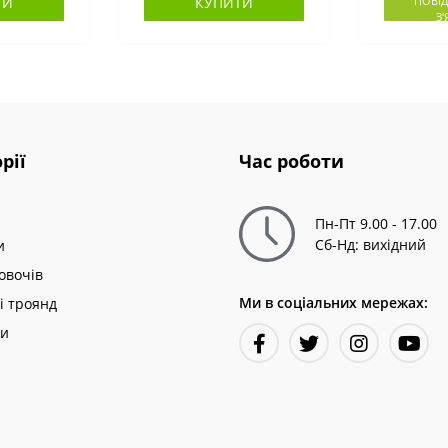
ТИ
КУПИТИ
ПОВІД
З
рії
Час роботи
Пн-Пт 9.00 - 17.00
Сб-Нд: вихідний
и
овочів
Ми в соціальних мережах:
і троянд
ни