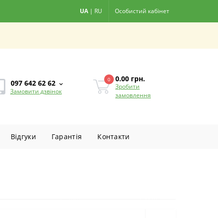
UA
|
RU
Особистий кабінет
0.00
грн.
0
097 642 62 62
Зробити
Замовити дзвінок
замовлення
Вiдгуки
Гарантiя
Контакти