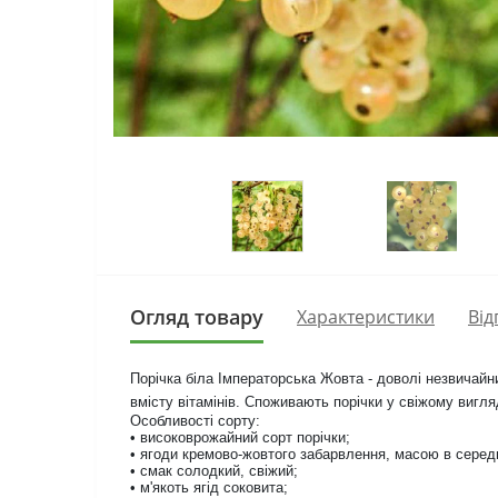
Огляд товару
Характеристики
Від
Порічка біла Імператорська Жовта - доволі незвичайн
вмісту вітамінів. Споживають порічки у свіжому вигля
Особливості сорту:
• високоврожайний сорт порічки;
• ягоди кремово-жовтого забарвлення, масою в середн
• смак солодкий, свіжий;
• м'якоть ягід соковита;