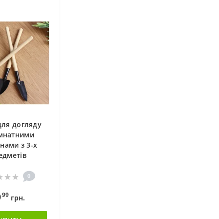
для догляду
імнатними
нами з 3-х
едметів
0
99
9
грн.