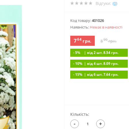
Відгуки:
(0)
Код товару:
401026
Наявність:
Немає в наявностi
64
7
99
грн.
8
грн.
- 5%
| вiд 2 шт. 8.54
грн.
- 10%
| вiд 4 шт. 8.09
грн.
- 15%
| вiд 6 шт. 7.64
грн.
Кількість:
-
+