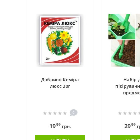
Добриво Кеміра
Набір 
люкс 20г
пікіруванн
предме
0
99
99
19
29
грн.
г