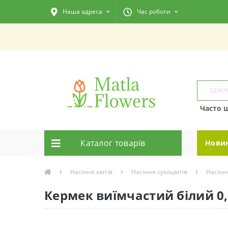
Наша адреса
Час роботи
Часто 
Каталог товарiв
Нови
Насіння квітів
Насіння сухоцвітів
Насінн
Кермек виїмчастий білий 0