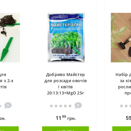
для
Добриво Майстер
Набір 
я з 2-х
для розсади овочів
за к
тів
і квітів
росли
20:13:13+MgO 25г
пр
0
0
99
11
5
рн.
грн.