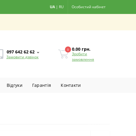
UA
|
RU
Особистий кабінет
0.00
грн.
0
097 642 62 62
Зробити
Замовити дзвінок
замовлення
Вiдгуки
Гарантiя
Контакти