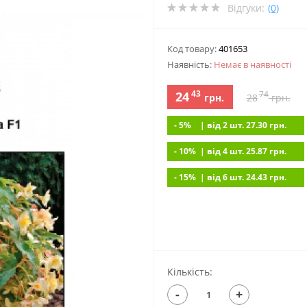
Відгуки:
(0)
Код товару:
401653
Наявність:
Немає в наявностi
43
24
74
грн.
28
грн.
- 5%
| вiд 2 шт. 27.30
грн.
- 10%
| вiд 4 шт. 25.87
грн.
- 15%
| вiд 6 шт. 24.43
грн.
Кількість:
-
+