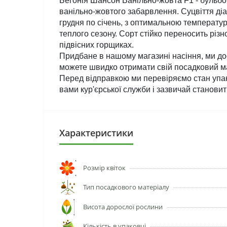
Бегонія Шансон Ванільно-жовта F1 - бульбо
ванільно-жовтого забарвлення. Суцвіття діа
грудня по січень, з оптимальною температуро
теплого сезону. Сорт стійко переносить різ
підвісних горщиках.
Придбане в нашому магазині насіння, ми д
можете швидко отримати свій посадковий матер
Перед відправкою ми перевіряємо стан упако
вами кур'єрської служби і зазвичай становит
Характеристики
Розмір квіток
Тип посадкового матеріалу
Висота дорослої рослини
Кількість в упаковці