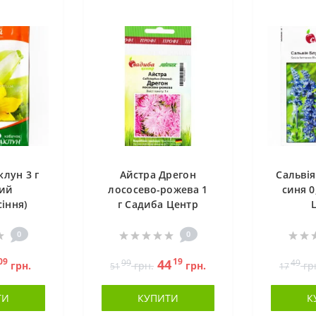
лун 3 г
Айстра Дрегон
Сальвія
ий
лососево-рожева 1
синя 0
іння)
г Садиба Центр
0
0
09
19
44
99
49
грн.
грн.
грн.
гр
51
17
ТИ
КУПИТИ
К