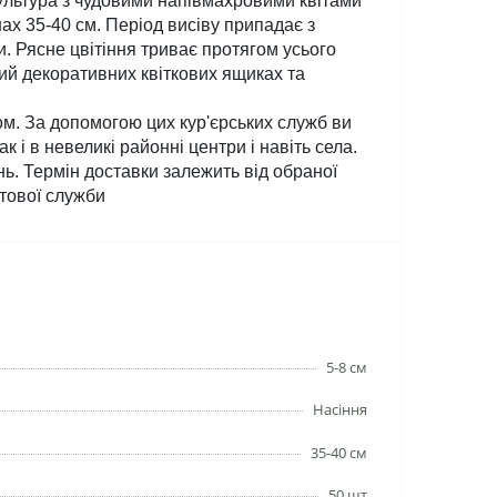
льтура з чудовими напівмахровими квітами 
х 35-40 см. Період висіву припадає з 
. Рясне цвітіння триває протягом усього 
ий декоративних квіткових ящиках та 
 За допомогою цих кур'єрських служб ви 
 і в невеликі районні центри і навіть села. 
ь. Термін доставки залежить від обраної 
тової служби 
5-8 см
Насіння
35-40 см
50 шт