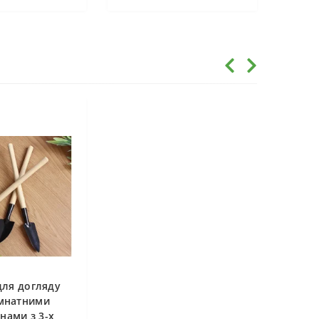
для догляду
імнатними
нами з 3-х