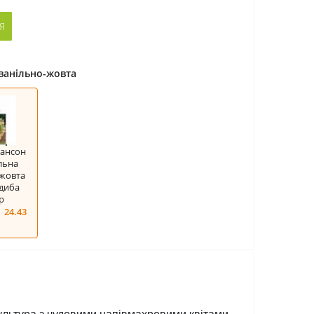
Я
ванільно-жовта
Шансон
льна
-жовта
адиба
р
24.43
.