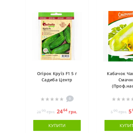
Огірок Круїз F1 5 г
Кабачок Чак
Садиба Центр
Смачн
(Проф.нас
0
64
24
5
99
99
грн.
грн.
грн.
28
5
КУПИТИ
КУПИ