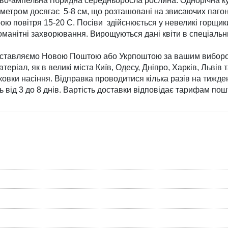
во-ампельна гібридна середньоросла рослина. Однорічна ку
метром досягає  5-8 см, що розташовані на звисаючих пагона
ю повітря 15-20 С. Посіви  здійснюється у невеликі горщики
номанітні захворювання. Вирощуються дані квіти в спеціальн
оставляємо Новою Поштою або Укрпоштою за вашим вибором.
іал, як в великі міста Київ, Одесу, Дніпро, Харків, Львів так
вки насіння. Відправка проводитися кілька разів на тижден
ь від 3 до 8 днів. Вартість доставки відповідає тарифам пош