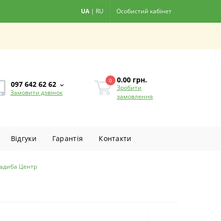
UA
|
RU
Особистий кабінет
0.00
грн.
0
097 642 62 62
Зробити
Замовити дзвінок
замовлення
Вiдгуки
Гарантiя
Контакти
Садиба Центр