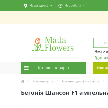
Наша адреса
Час роботи
Часто 
Ґрунтоп
Каталог товарiв
Нови
Насіння квітів
Насіння однорічних квітів
Бегонія Шансон F1 ампельна