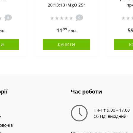
20:13:13+MgO 25г
пр
0
0
99
11
5
рн.
грн.
ТИ
КУПИТИ
К
рії
Час роботи
Пн-Пт 9.00 - 17.00
Сб-Нд: вихідний
и
овочів