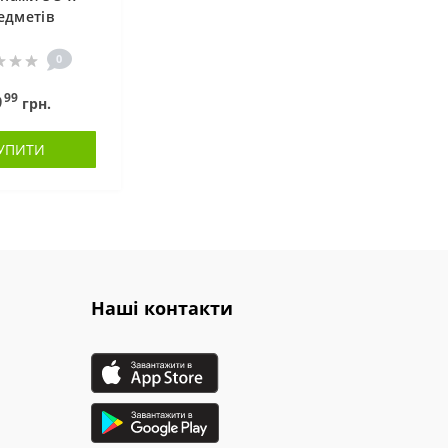
едметів
0
99
9
грн.
УПИТИ
Наші контакти