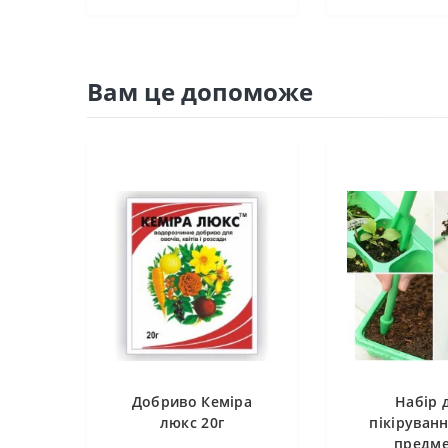
Вам це допоможе
Добриво Кеміра
Набір 
люкс 20г
пікіруванн
предме