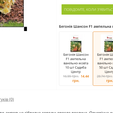
ПОВІДОМТЕ, КОЛИ З'ЯВИТЬС
Бегонія Шансон F1 ампельна 
Бегонія Шансон
Бегонія 
F1 ампельна
F1 ампе
ванільно-жовта
ванільно
10 шт Садиба
50 шт С
Центр
Цент
грн.
грн.
16.99
14.44
28.74
грн.
грн
гуків (0)