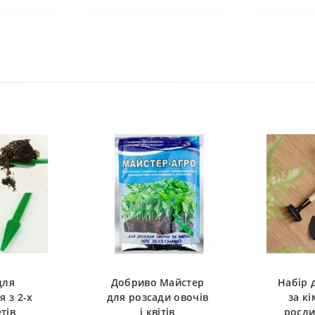
для
Добриво Майстер
Набір 
я з 2-х
для розсади овочів
за к
тів
і квітів
росли