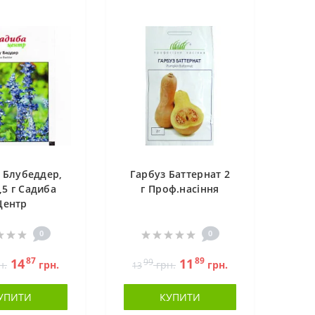
 Блубеддер,
Гарбуз Баттернат 2
,5 г Садиба
г Проф.насіння
Центр
0
0
87
89
14
11
99
н.
грн.
грн.
грн.
13
УПИТИ
КУПИТИ