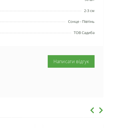
2-3 см
Сонце - Півтінь
ТОВ Садиба
Написати відгук