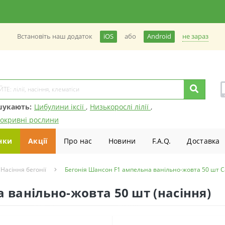
не зараз
Встановiть наш додаток
iOS
або
Android
шукають:
Цибулини іксії
,
Низькорослі лілії
,
окривні рослини
нки
Акції
Про нас
Новини
F.A.Q.
Доставка
Насіння бегонії
Бегонія Шансон F1 ампельна ванільно-жовта 50 шт 
 ванільно-жовта 50 шт (насіння)