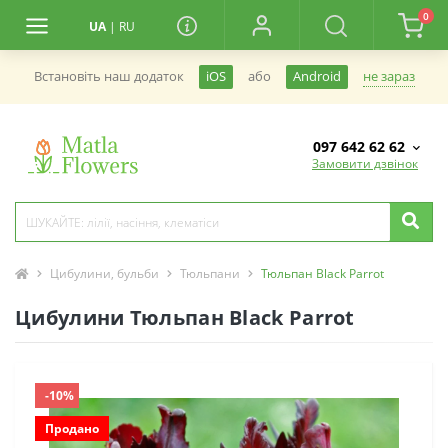
0
UA
|
RU
не зараз
Встановiть наш додаток
iOS
або
Android
097 642 62 62
Замовити дзвінок
Цибулини, бульби
Тюльпани
Тюльпан Black Parrot
Цибулини Тюльпан Black Parrot
-10%
Продано