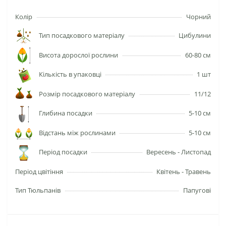
Колір
Чорний
Тип посадкового матеріалу
Цибулини
Висота дорослої рослини
60-80 см
Кількість в упаковці
1 шт
Розмір посадкового матеріалу
11/12
Глибина посадки
5-10 см
Відстань між рослинами
5-10 см
Період посадки
Вересень - Листопад
Період цвітіння
Квітень - Травень
Тип Тюльпанів
Папугові