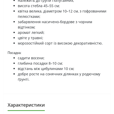
належить до групи Попугайних;
висота стебла 45–55 см;
квітка велика, діаметром 10–12 см, з гофрованими
пелюстками;
забарвлення насичено-бордове з чорним
відтінком;
аромат легкий;
цвіте у травні;
морозостійкий сорт із високою декоративністю.
Посадка:
садити восени;
глибина посадки 8–10 см;
відстань між цибулинами 10 см;
добре росте на сонячних ділянках у родючому
ґрунті.
Характеристики