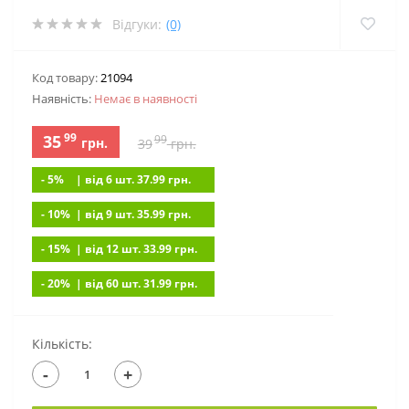
Відгуки:
(0)
Код товару:
21094
Наявність:
Немає в наявностi
99
35
99
грн.
39
грн.
- 5%
| вiд 6 шт. 37.99
грн.
- 10%
| вiд 9 шт. 35.99
грн.
- 15%
| вiд 12 шт. 33.99
грн.
- 20%
| вiд 60 шт. 31.99
грн.
Кількість:
-
+