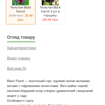
Тюльпан Black
Тюльпан Black
Parrot
Parrot 3 шт в
грн.
горщику
39.99
35.99
грн.
грн.
249.99
Огляд товару
Характеристики
Вiдео товару
Відгуків (0)
Black Parrot — екзотичний сорт, відомий своїми великими
квітами з гофрованими пелюстками. Його майже чорний,
насичено-бордовий колір створює драматичний і вишуканий
акцент у саду.
Особливості сорту: