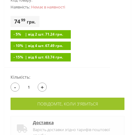
Код товару:
Наявність:
Немає в наявностi
99
74
грн.
- 5%
| вiд 2 шт. 71.24
грн.
- 10%
| вiд 4 шт. 67.49
грн.
- 15%
| вiд 6 шт. 63.74
грн.
Кількість:
-
+
ПОВІДОМТЕ, КОЛИ З'ЯВИТЬСЯ
Доставка
Варість доставки згідно тарифів поштової