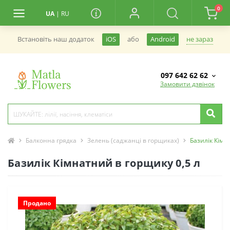
0
UA
|
RU
не зараз
Встановiть наш додаток
iOS
або
Android
097 642 62 62
Замовити дзвінок
Балконна грядка
Зелень (саджанці в горщиках)
Базилік Кімн
Базилік Кімнатний в горщику 0,5 л
Продано