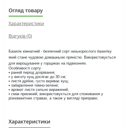
Огляд товару
Характеристики
Відгуків (0)
Базилік кімнатний - безпечний сорт низькорослого базиліку
який стане чудовою домашньою пряністю. Використовується
для вирощування у горщиках на підвіконнях.
Особливості сорту:
• ранній період дозрівання;
• у висоту кущ досягає до 30 см;
• листя дрібне, густо вкриває кущ;
• забарвлення темно-зелене;
• аромат листя сильно виражений;
• смак приємний, використовується для споживання у
різноманітних стравах, а також у вигляді приправи;
Характеристики