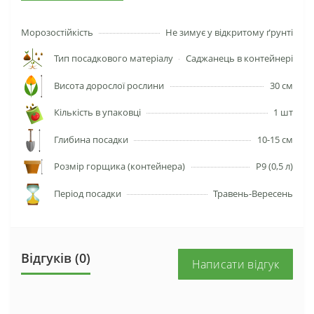
Морозостійкість
Не зимує у відкритому ґрунті
Тип посадкового матеріалу
Саджанець в контейнері
Висота дорослої рослини
30 см
Кількість в упаковці
1 шт
Глибина посадки
10-15 см
Розмір горщика (контейнера)
P9 (0,5 л)
Період посадки
Травень-Вересень
Відгуків (0)
Написати відгук