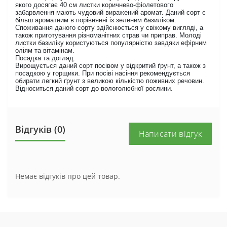
якого досягає 40 см листки
коричнево
-фіолетового
забарвлення мають чудовий виражений аромат. Даний сорт є
більш ароматним в порівнянні із зеленим базиліком.
Споживання даного сорту здійснюється у свіжому вигляді, а
також приготування різноманітних страв чи приправ. Молоді
листки базиліку користуються популярністю завдяки ефірним
оліям та вітамінам.
Посадка та догляд:
Вирощується даний сорт посівом у відкритий ґрунт, а також з
посадкою у горщики. При посіві насіння рекомендується
обирати легкий ґрунт з великою кількістю поживних речовин.
Відноситься даний сорт до вологолюбної рослини.
Відгуків (0)
Написати відгук
Немає відгуків про цей товар.