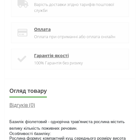
Варість доставки згідно тарифів поштової
служби
Оплата
Оплата при отриманні або оплата онлайн
Гарантія якості
100% Гарантія без ризику
Огляд товару
Відгуків (0)
Базилік фіолетовий - однорічна трав'яниста рослина містить
велику кількість поживних речовин.
Особливості базиліку:
Рослина формує компактний кущ середнього розміру висота