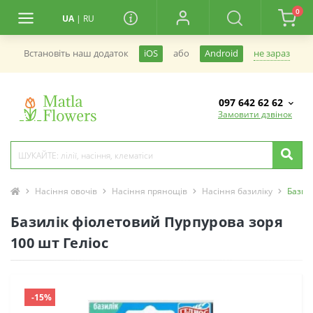
0
UA
|
RU
не зараз
Встановiть наш додаток
iOS
або
Android
097 642 62 62
Замовити дзвінок
Насіння овочів
Насіння прянощів
Насіння базиліку
Базил
Базилік фіолетовий Пурпурова зоря
100 шт Геліос
-15%