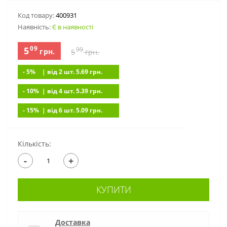
Код товару:
400931
Наявність:
Є в наявності
09
5
99
грн.
5
грн.
- 5%
| вiд 2 шт. 5.69
грн.
- 10%
| вiд 4 шт. 5.39
грн.
- 15%
| вiд 6 шт. 5.09
грн.
Кількість:
-
+
КУПИТИ
Доставка