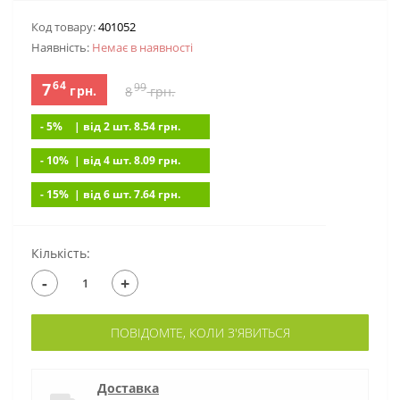
Код товару:
401052
Наявність:
Немає в наявностi
64
7
99
грн.
8
грн.
- 5%
| вiд 2 шт. 8.54
грн.
- 10%
| вiд 4 шт. 8.09
грн.
- 15%
| вiд 6 шт. 7.64
грн.
Кількість:
-
+
ПОВІДОМТЕ, КОЛИ З'ЯВИТЬСЯ
Доставка