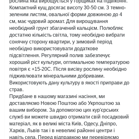
рослина яка вирощується у горщиках на підвіконні. 
Компактний кущ досягає висоту 30-50 см. З темно-
зеленим листям, овальної форми довжиною до 4 
см, має чудовий аромат. Для вирощування 
необхідний грунт збагачений кальцієм. Полюбляє 
достатню кількість світла, тому необхідно вибрати 
сонячну сторону квартири, у зимовий період 
необхідно використовувати додаткове 
підсвітлення. Регулярний полив забезпечує 
хороший ріст культури, оптимальною температурою 
повітря є +15-20С. Після висіву рослину необхідно 
підживлювати мінеральними добривами. 
Використовують дану культуру в якості приправи до 
страв. 
Придбане в нашому магазині насіння, ми 
доставляємо Новою Поштою або Укрпоштою за 
вашим вибором. За допомогою цих кур'єрських 
служб ви можете швидко отримати свій посадковий 
матеріал, як в великі міста Київ, Одесу, Дніпро, 
Харків, Львів так і в невеликі районні центри і 
навіть села. Перед відправкою ми перевіряємо 