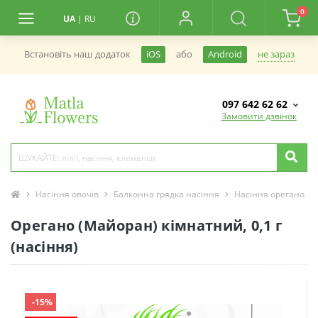
0
UA
|
RU
не зараз
Встановiть наш додаток
iOS
або
Android
097 642 62 62
Замовити дзвінок
Насіння овочів
Балконна грядка насіння
Насіння орегано кі
Орегано (Майоран) кімнатний, 0,1 г
(насіння)
-15%