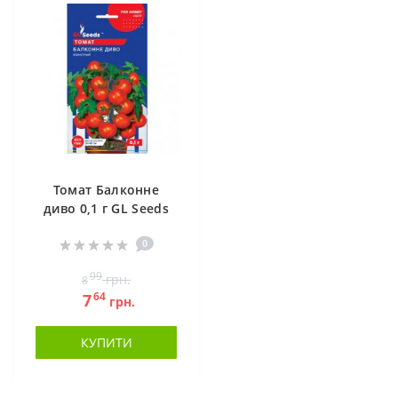
Томат Балконне
диво 0,1 г GL Seeds
0
99
грн.
8
64
7
грн.
КУПИТИ