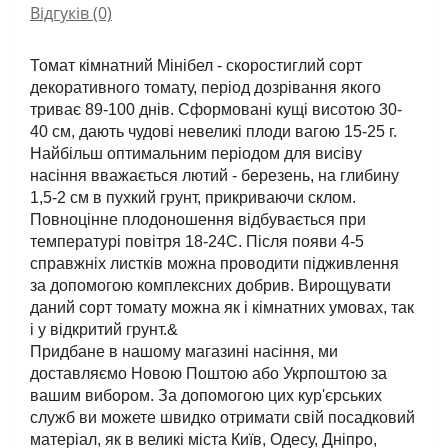
Відгуків (0)
Томат кімнатний Мінібел - скоростиглий сорт 
декоративного томату, період дозрівання якого 
триває 89-100 днів. Сформовані кущі висотою 30-
40 см, дають чудові невеликі плоди вагою 15-25 г. 
Найбільш оптимальним періодом для висіву 
насіння вважається лютий - березень, на глибину 
1,5-2 см в пухкий грунт, прикриваючи склом. 
Повноцінне плодоношення відбувається при 
температурі повітря 18-24С. Після появи 4-5 
справжніх листків можна проводити підживлення 
за допомогою комплексних добрив. Вирощувати 
даний сорт томату можна як і кімнатних умовах, так 
і у відкритий грунт.& 
Придбане в нашому магазині насіння, ми 
доставляємо Новою Поштою або Укрпоштою за 
вашим вибором. За допомогою цих кур'єрських 
служб ви можете швидко отримати свій посадковий 
матеріал, як в великі міста Київ, Одесу, Дніпро, 