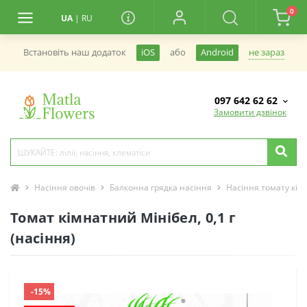
0
UA
|
RU
не зараз
Встановiть наш додаток
iOS
або
Android
097 642 62 62
Замовити дзвінок
Насіння овочів
Балконна грядка насіння
Насіння томату кім
Томат кімнатний Мінібел, 0,1 г
(насіння)
-15%