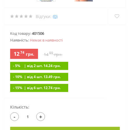
Відгуки:
(0)
Код товару:
401506
Наявність:
Немає в наявностi
74
12
99
грн.
14
грн.
- 5%
| вiд 2 шт. 14.24
грн.
- 10%
| вiд 4 шт. 13.49
грн.
- 15%
| вiд 6 шт. 12.74
грн.
Кількість:
-
+