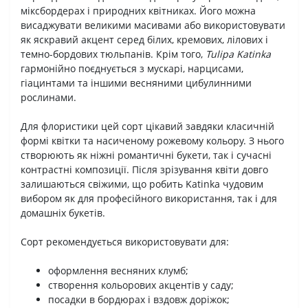
міксбордерах і природних квітниках. Його можна
висаджувати великими масивами або використовувати
як яскравий акцент серед білих, кремових, лілових і
темно-бордових тюльпанів. Крім того,
Tulipa Katinka
гармонійно поєднується з мускарі, нарцисами,
гіацинтами та іншими весняними цибулинними
рослинами.
Для флористики цей сорт цікавий завдяки класичній
формі квітки та насиченому рожевому кольору. З нього
створюють як ніжні романтичні букети, так і сучасні
контрастні композиції. Після зрізування квіти довго
залишаються свіжими, що робить Katinka чудовим
вибором як для професійного використання, так і для
домашніх букетів.
Сорт рекомендується використовувати для:
оформлення весняних клумб;
створення кольорових акцентів у саду;
посадки в бордюрах і вздовж доріжок;