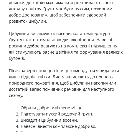
ділянки, де квітки максимально розкривають свою
яскраву палітру. Ґрунт має бути пухким, поживним і
добре дренованим, щоб забезпечити здоровий
розвиток цибулин.
Цибулини висаджують восени, коли температура
ґрунту стає оптимальною для вкорінення. Навесні
рослини добре реагують на комплексні підживлення,
які стимулюють рясне цвітіння та формування великих
бутонів.
Після завершення цвітіння рекомендується видалити
лише відцвілі квітки. Листя залишають до повного
природного пожовтіння, щоб цибулини накопичили
достатній запас поживних речовин для наступного
сезону.
Обрати добре освітлене місце.
Підготувати пухкий родючий ґрунт.
Висадити цибулини восени.
Навесні внести комплексне добриво.