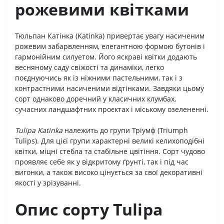
рожевими квітками
Тюльпан Катінка (Katinka) привертає увагу насиченим
рожевим забарвленням, елегантною формою бутонів і
гармонійним силуетом. Його яскраві квітки додають
весняному саду свіжості та динаміки, легко
поєднуючись як із ніжними пастельними, так і з
контрастними насиченими відтінками. Завдяки цьому
сорт однаково доречний у класичних клумбах,
сучасних ландшафтних проєктах і міському озелененні.
Tulipa Katinka
належить до групи Тріумф (Triumph
Tulips). Для цієї групи характерні великі келихоподібні
квітки, міцні стебла та стабільне цвітіння. Сорт чудово
проявляє себе як у відкритому ґрунті, так і під час
вигонки, а також високо цінується за свої декоративні
якості у зрізуванні.
Опис сорту Tulipa