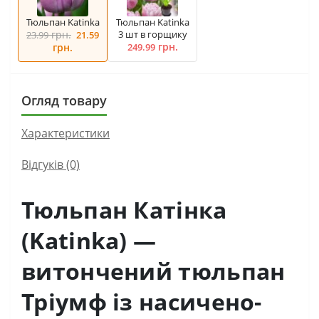
Тюльпан Katinka
Тюльпан Katinka
грн.
3 шт в горщику
23.99
21.59
грн.
грн.
249.99
Огляд товару
Характеристики
Відгуків (0)
Тюльпан Катінка
(Katinka) —
витончений тюльпан
Тріумф із насичено-