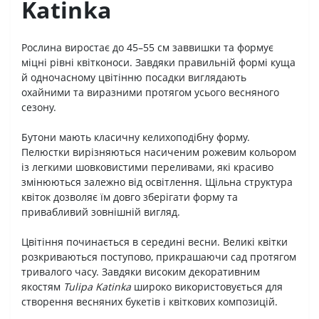
Katinka
Рослина виростає до 45–55 см заввишки та формує
міцні рівні квітконоси. Завдяки правильній формі куща
й одночасному цвітінню посадки виглядають
охайними та виразними протягом усього весняного
сезону.
Бутони мають класичну келихоподібну форму.
Пелюстки вирізняються насиченим рожевим кольором
із легкими шовковистими переливами, які красиво
змінюються залежно від освітлення. Щільна структура
квіток дозволяє їм довго зберігати форму та
привабливий зовнішній вигляд.
Цвітіння починається в середині весни. Великі квітки
розкриваються поступово, прикрашаючи сад протягом
тривалого часу. Завдяки високим декоративним
якостям
Tulipa Katinka
широко використовується для
створення весняних букетів і квіткових композицій.