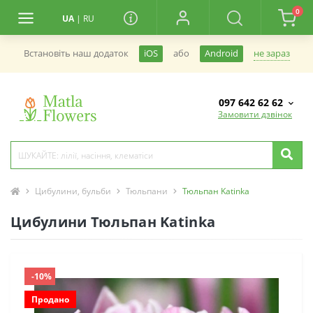
0
UA
|
RU
не зараз
Встановiть наш додаток
iOS
або
Android
097 642 62 62
Замовити дзвінок
Цибулини, бульби
Тюльпани
Тюльпан Katinka
Цибулини Тюльпан Katinka
-10%
Продано