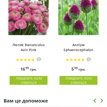
Лютик Ranunculus
Алліум
Aviv Pink
Sphaerocephalon
2
1
99
99
16
5
грн.
грн.
ПОВІДОМТЕ, КОЛИ
ПОВІДОМТЕ, КОЛИ
З'ЯВИТЬСЯ
З'ЯВИТЬСЯ
Вам це допоможе