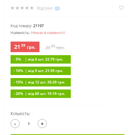
Відгуки:
(0)
Код товару:
21197
Наявність:
Немає в наявностi
59
21
99
грн.
23
грн.
- 5%
| вiд 6 шт. 22.79
грн.
- 10%
| вiд 9 шт. 21.59
грн.
- 15%
| вiд 12 шт. 20.39
грн.
- 20%
| вiд 60 шт. 19.19
грн.
Кількість:
-
+