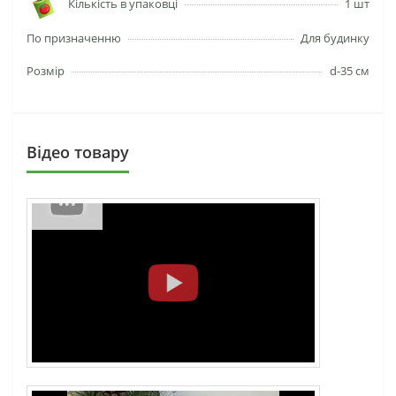
Кількість в упаковці
1 шт
По призначенню
Для будинку
Розмір
d-35 см
Вiдео товару