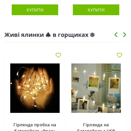
КУПИТИ
КУПИТИ
Живі ялинки 🎄 в горщиках ❄️
Гірлянда пробка на
Гірлянда на
батарейках «Роса»
Батарейках + USB