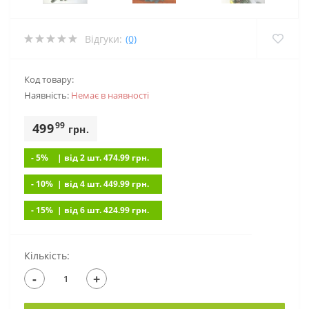
Відгуки:
(0)
Код товару:
Наявність:
Немає в наявностi
99
499
грн.
- 5%
| вiд 2 шт. 474.99
грн.
- 10%
| вiд 4 шт. 449.99
грн.
- 15%
| вiд 6 шт. 424.99
грн.
Кількість:
-
+