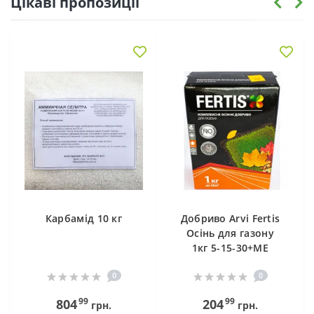
Цікаві пропозиції
Карбамід 10 кг
Добриво Arvi Fertis
Осінь для газону
1кг 5-15-30+МЕ
0
0
99
99
804
204
грн.
грн.