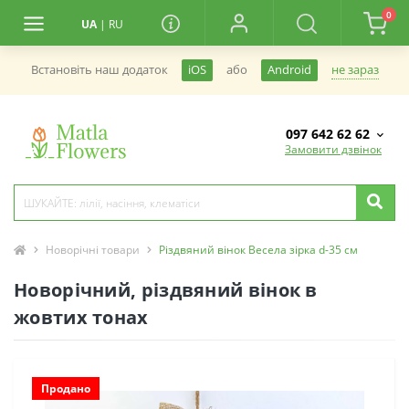
0
UA
|
RU
не зараз
Встановiть наш додаток
iOS
або
Android
097 642 62 62
Замовити дзвінок
Новорічні товари
Різдвяний вінок Весела зірка d-35 см
Новорічний, різдвяний вінок в
жовтих тонах
Продано