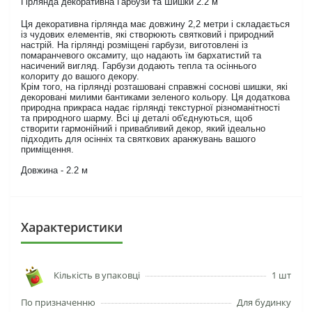
Гірлянда декоративна Гарбузи та Шишки 2.2 м
Ця декоративна гірлянда має довжину 2,2 метри і складається
із чудових елементів, які створюють святковий і природний
настрій. На гірлянді розміщені гарбузи, виготовлені із
помаранчевого оксамиту, що надають їм бархатистий та
насичений вигляд. Гарбузи додають тепла та осіннього
колориту до вашого декору.
Крім того, на гірлянді розташовані справжні соснові шишки, які
декоровані милими бантиками зеленого кольору. Ця додаткова
природна прикраса надає гірлянді текстурної різноманітності
та природного шарму. Всі ці деталі об'єднуються, щоб
створити гармонійний і привабливий декор, який ідеально
підходить для осінніх та святкових аранжувань вашого
приміщення.
Довжина - 2.2 м
Характеристики
Кількість в упаковці
1 шт
По призначенню
Для будинку