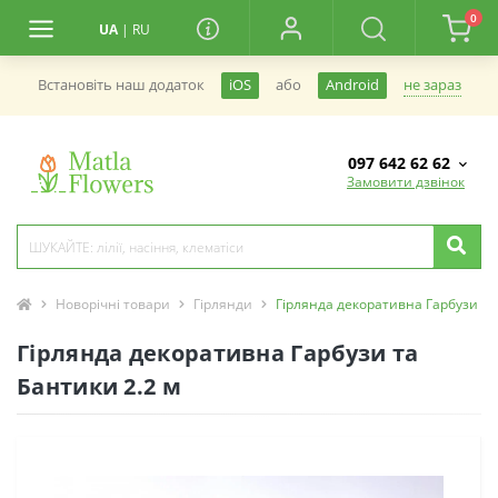
0
UA
|
RU
не зараз
Встановiть наш додаток
iOS
або
Android
097 642 62 62
Замовити дзвінок
Новорічні товари
Гірлянди
Гірлянда декоративна Гарбузи та
Гірлянда декоративна Гарбузи та
Бантики 2.2 м