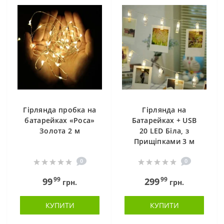
Гірлянда пробка на
Гірлянда на
батарейках «Роса»
Батарейках + USB
Золота 2 м
20 LED Біла, з
Прищіпками 3 м
0
0
99
99
99
299
грн.
грн.
КУПИТИ
КУПИТИ