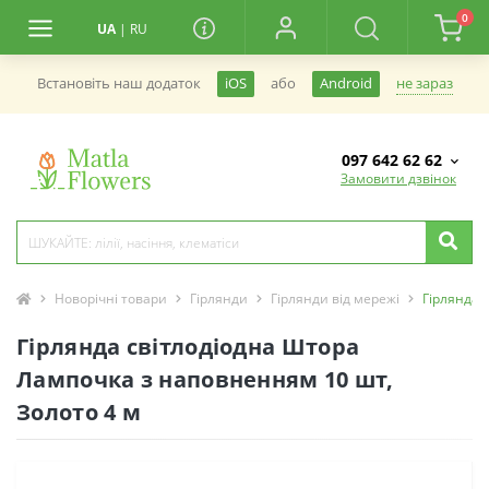
0
UA
|
RU
не зараз
Встановiть наш додаток
iOS
або
Android
097 642 62 62
Замовити дзвінок
Новорічні товари
Гірлянди
Гірлянди від мережі
Гірлянда 
Гірлянда світлодіодна Штора
Лампочка з наповненням 10 шт,
Золото 4 м