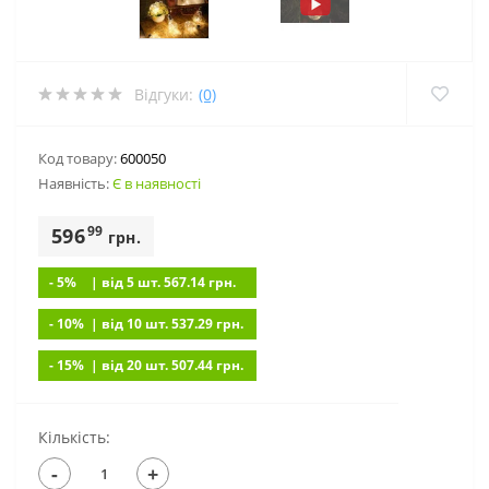
Відгуки:
(0)
Код товару:
600050
Наявність:
Є в наявності
99
596
грн.
- 5%
| вiд 5 шт. 567.14
грн.
- 10%
| вiд 10 шт. 537.29
грн.
- 15%
| вiд 20 шт. 507.44
грн.
Кількість:
-
+