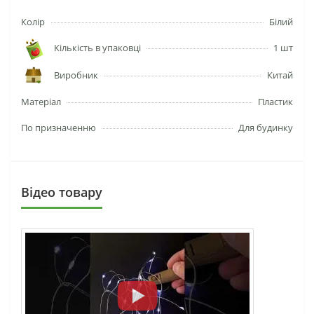
Колір
Білий
Кількість в упаковці
1 шт
Виробник
Китай
Матеріал
Пластик
По призначенню
Для будинку
Вiдео товару