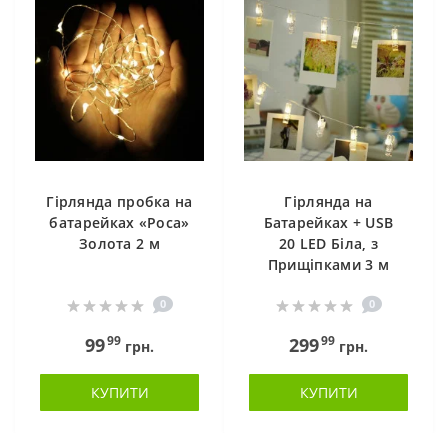
Гірлянда пробка на
Гірлянда на
батарейках «Роса»
Батарейках + USB
Золота 2 м
20 LED Біла, з
Прищіпками 3 м
0
0
99
99
99
299
грн.
грн.
КУПИТИ
КУПИТИ