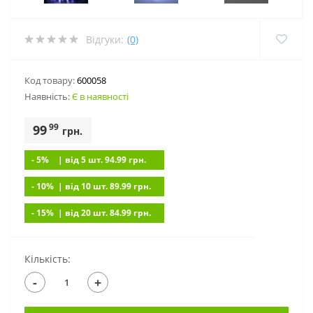
Відгуки:
(0)
Код товару:
600058
Наявність:
Є в наявності
99
99
грн.
- 5%
| вiд 5 шт. 94.99
грн.
- 10%
| вiд 10 шт. 89.99
грн.
- 15%
| вiд 20 шт. 84.99
грн.
Кількість:
-
+