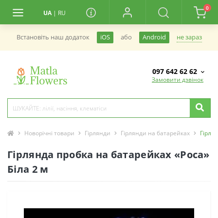
0
UA
|
RU
не зараз
Встановiть наш додаток
iOS
або
Android
097 642 62 62
Замовити дзвінок
Новорічні товари
Гірлянди
Гірлянди на батарейках
Гірлян
Гірлянда пробка на батарейках «Роса»
Біла 2 м