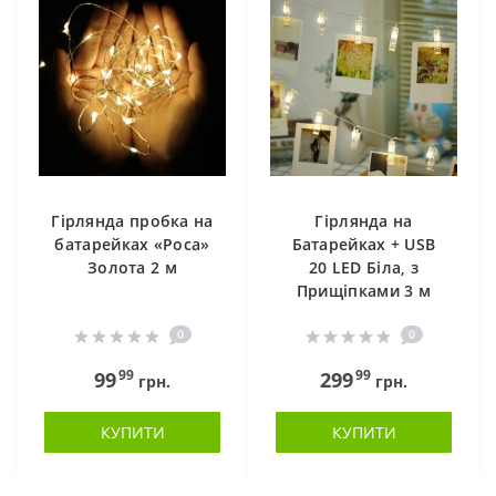
Гірлянда пробка на
Гірлянда на
батарейках «Роса»
Батарейках + USB
Золота 2 м
20 LED Біла, з
Прищіпками 3 м
0
0
99
99
99
299
грн.
грн.
КУПИТИ
КУПИТИ