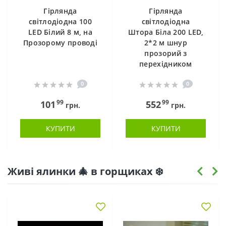
Гірлянда
Гірлянда
світлодіодна 100
світлодіодна
LED Білий 8 м, на
Штора Біла 200 LED,
Прозорому проводі
2*2 м шнур
прозорий з
перехідником
0
0
99
99
101
552
грн.
грн.
КУПИТИ
КУПИТИ
Живі ялинки 🎄 в горщиках ❄️