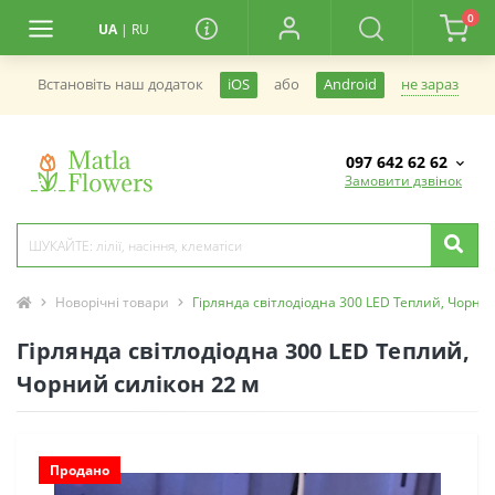
0
UA
|
RU
не зараз
Встановiть наш додаток
iOS
або
Android
097 642 62 62
Замовити дзвінок
Новорічні товари
Гірлянда світлодіодна 300 LED Теплий, Чорний
Гірлянда світлодіодна 300 LED Теплий,
Чорний силікон 22 м
Продано