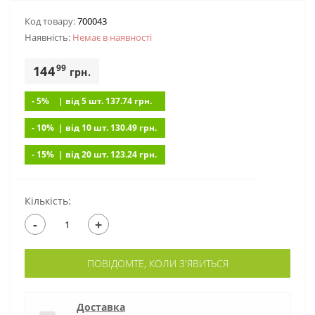
Код товару:
700043
Наявність:
Немає в наявностi
99
144
грн.
- 5%
| вiд 5 шт. 137.74
грн.
- 10%
| вiд 10 шт. 130.49
грн.
- 15%
| вiд 20 шт. 123.24
грн.
Кількість:
-
+
ПОВІДОМТЕ, КОЛИ З'ЯВИТЬСЯ
Доставка