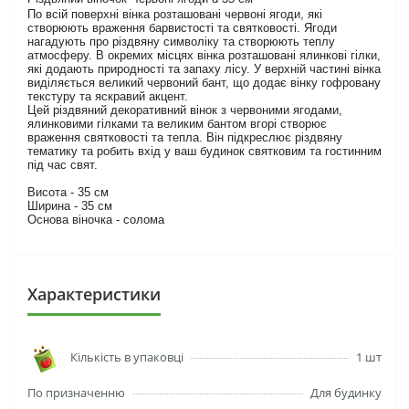
По всій поверхні вінка розташовані червоні ягоди, які
створюють враження барвистості та святковості. Ягоди
нагадують про різдвяну символіку та створюють теплу
атмосферу. В окремих місцях вінка розташовані ялинкові гілки,
які додають природності та запаху лісу. У верхній частині вінка
виділяється великий червоний бант, що додає вінку гофровану
текстуру та яскравий акцент.
Цей різдвяний декоративний вінок з червоними ягодами,
ялинковими гілками та великим бантом вгорі створює
враження святковості та тепла. Він підкреслює різдвяну
тематику та робить вхід у ваш будинок святковим та гостинним
під час свят.
Висота - 35 см
Ширина - 35 см
Основа віночка - солома
Характеристики
Кількість в упаковці
1 шт
По призначенню
Для будинку