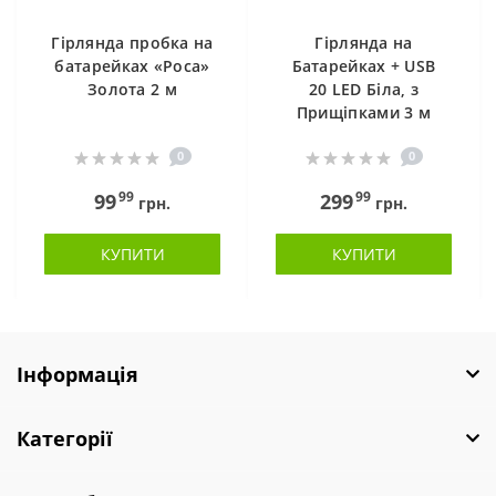
Гірлянда пробка на
Гірлянда на
батарейках «Роса»
Батарейках + USB
Золота 2 м
20 LED Біла, з
Прищіпками 3 м
0
0
99
99
99
299
грн.
грн.
КУПИТИ
КУПИТИ
Інформація
Категорії