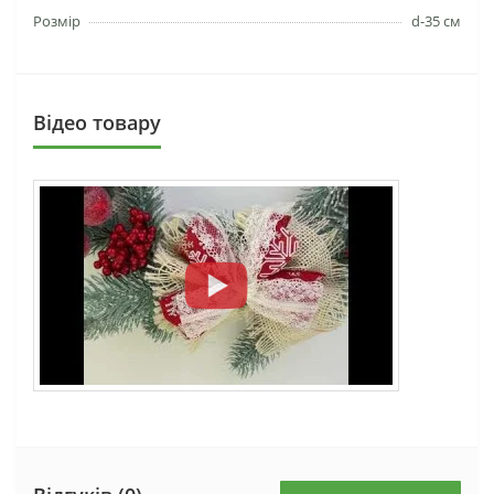
Розмір
d-35 см
Вiдео товару