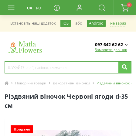
0
UA
|
RU
не зараз
Встановiть наш додаток
iOS
або
Android
097 642 62 62
Замовити дзвінок
Новорічні товари
Декоративні віночки
Різдвяний віночок Че
Різдвяний віночок Червоні ягоди d-35
см
Продано