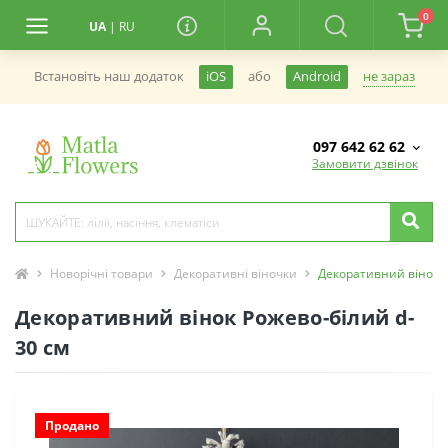
0
UA
|
RU
не зараз
Встановiть наш додаток
iOS
або
Android
097 642 62 62
Замовити дзвінок
Новорічні товари
Декоративні віночки
Декоративний вінок Р
Декоративний вінок Рожево-білий d-
30 см
Продано