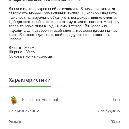
Віночок густо прикрашений рожевими та білими шишками, які
створюють ніжний і романтичний вигляд. Ці кольори надають
чарівності та візуально об'єднують всі декоративні елементи.
Цей декоративний віночок в ніжному стилі створює атмосферу
тепла та романтики в будь-якому інтер'єрі. Він ідеально
підходить для створення особливої атмосфери вдома під час
свят або просто для того, щоб порадувати око ніжністю та
красою.
Висота - 30 см
Ширина - 30 см
Основа віночка - солома
Характеристики
Кількість в упаковці
1 шт
По призначенню
Для будинку
Розмір
d-30 см