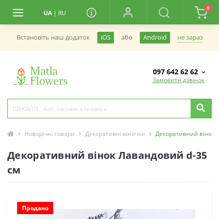
0
UA
|
RU
не зараз
Встановiть наш додаток
iOS
або
Android
097 642 62 62
Замовити дзвінок
Новорічні товари
Декоративні віночки
Декоративний вінок 
Декоративний вінок Лавандовий d-35
см
Продано