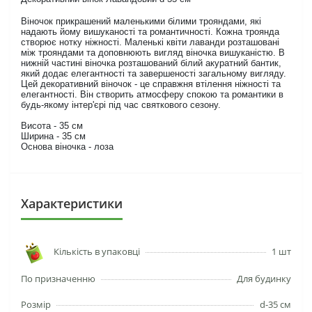
Віночок прикрашений маленькими білими трояндами, які
надають йому вишуканості та романтичності. Кожна троянда
створює нотку ніжності. Маленькі квіти лаванди розташовані
між трояндами та доповнюють вигляд віночка вишуканістю. В
нижній частині віночка розташований білий акуратний бантик,
який додає елегантності та завершеності загальному вигляду.
Цей декоративний віночок - це справжня втілення ніжності та
елегантності. Він створить атмосферу спокою та романтики в
будь-якому інтер'єрі під час святкового сезону.
Висота - 35 см
Ширина - 35 см
Основа віночка - лоза
Характеристики
Кількість в упаковці
1 шт
По призначенню
Для будинку
Розмір
d-35 см