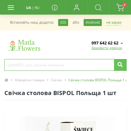
0
UA
|
RU
не зараз
Встановiть наш додаток
iOS
або
Android
097 642 62 62
Замовити дзвінок
Новорічні товари
Свічки
Свічка столова BISPOL Польща 1 шт
Свічка столова BISPOL Польща 1 шт