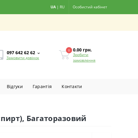
UA
|
RU
Особистий кабінет
0.00
грн.
0
097 642 62 62
Зробити
Замовити дзвінок
замовлення
Вiдгуки
Гарантiя
Контакти
спирт), Багаторазовий