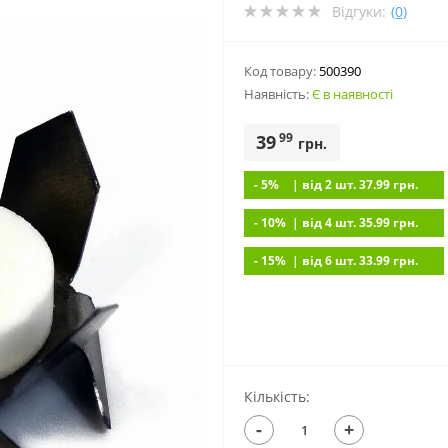
Відгуки:
(0)
Код товару:
500390
Наявність:
Є в наявності
99
39
грн.
- 5%
| вiд 2 шт. 37.99
грн.
- 10%
| вiд 4 шт. 35.99
грн.
- 15%
| вiд 6 шт. 33.99
грн.
Кількість:
-
+