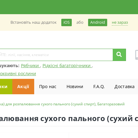
не зараз
Встановiть наш додаток
iOS
або
Android
шукають:
Рябчики
,
Рідкісні багаторічники
,
окривні рослини
нки
Акції
Про нас
Новини
F.A.Q.
Доставка
ка) для розпалювання сухого пального (сухий спирт), Багаторазовий
алювання сухого пального (сухий 