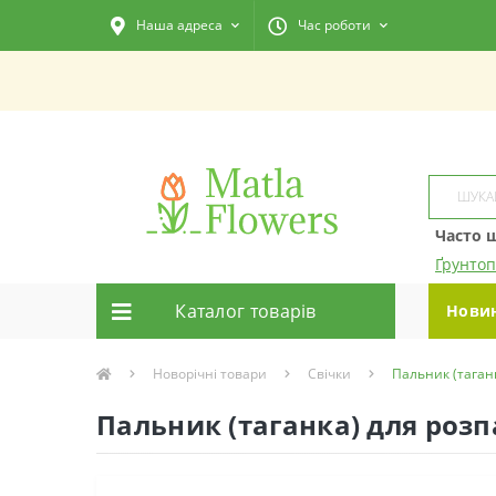
Наша адреса
Час роботи
Часто 
Ґрунтоп
Каталог товарiв
Нови
Новорічні товари
Свічки
Пальник (таган
Пальник (таганка) для розп