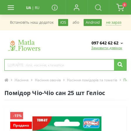
0
UA
|
RU
не зараз
Встановiть наш додаток
iOS
або
Android
097 642 62 62
Замовити дзвінок
Насіння
Насіння овочів
Насіння помідорів та томатів
Помі
Помідор Чіо-Чіо сан 25 шт Геліос
-15%
Продано