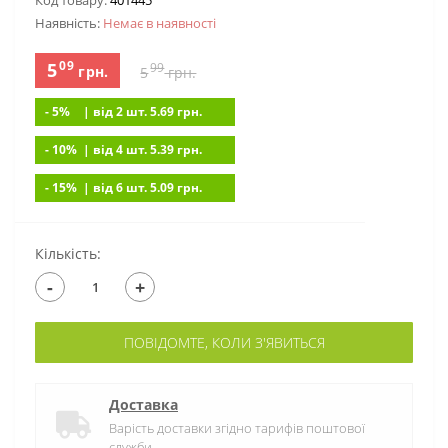
Код товару:
401445
Наявність:
Немає в наявностi
09
5
99
грн.
5
грн.
- 5%
| вiд 2 шт. 5.69
грн.
- 10%
| вiд 4 шт. 5.39
грн.
- 15%
| вiд 6 шт. 5.09
грн.
Кількість:
-
+
ПОВІДОМТЕ, КОЛИ З'ЯВИТЬСЯ
Доставка
Варість доставки згідно тарифів поштової
служби