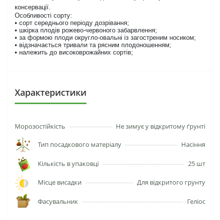
консервації.
Особливості сорту:
• сорт середнього періоду дозрівання;
• шкірка плодів рожево-червоного забарвлення;
• за формою плоди округло-овальні із загостреним носиком;
• відзначається тривали та рясним плодоношенням;
• належить до високоврожайних сортів;
Характеристики
Морозостійкість
Не зимує у відкритому ґрунті
Тип посадкового матеріалу
Насіння
Кількість в упаковці
25 шт
Місце висадки
Для відкритого грунту
Фасувальник
Геліос