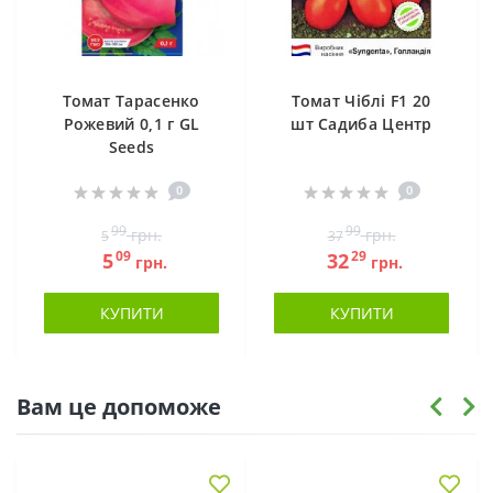
Томат Тарасенко
Томат Чіблі F1 20
Рожевий 0,1 г GL
шт Садиба Центр
Seeds
0
0
99
99
грн.
грн.
5
37
09
29
5
32
грн.
грн.
КУПИТИ
КУПИТИ
Вам це допоможе