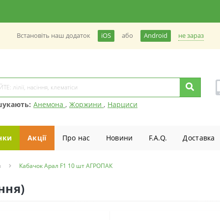
не зараз
Встановiть наш додаток
iOS
або
Android
шукають:
Анемона
,
Жоржини
,
Нарциси
нки
Акції
Про нас
Новини
F.A.Q.
Доставка
в
Кабачок Арал F1 10 шт АГРОПАК
ння)