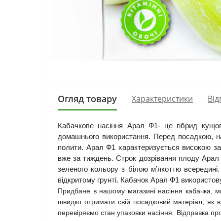
Огляд товару
Характеристики
Від
Кабачкове насіння Арал Ф1- це гібрид кущо
домашнього використання. Перед посадкою, нас
полити. Арал Ф1 характеризується високою зав
вже за тиждень. Строк дозрівання плоду Арал 
зеленого кольору з білою м’якоттю всередині.
відкритому грунті. Кабачок Арал Ф1 використову
Придбане в нашому магазині насіння кабачка, 
швидко отримати свій посадковий матеріал, як в в
перевіряємо стан упаковки насіння. Відправка про