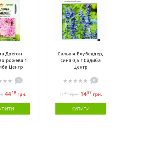
ра Дрегон
Сальвія Блубеддер,
во-рожева 1
синя 0,5 г Садиба
иба Центр
Центр
0
0
19
87
44
14
49
н.
грн.
грн.
грн.
17
УПИТИ
КУПИТИ