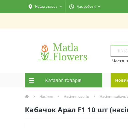
Наша адреса
Час роботи
Часто 
Каталог товарiв
Нови
Насіння
Насіння овочів
Насіння кабачкі
Кабачок Арал F1 10 шт (насі