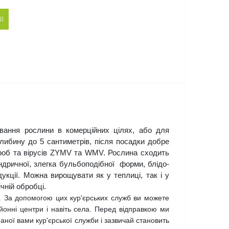
Я
ання рослини в комерційних цілях, або для 
либину до 5 сантиметрів, після посадки добре 
ороб та вірусів ZYMV та WMV. Рослина сходить 
дричної, злегка бульбоподібної  форми, блідо-
кції. Можна вирощувати як у теплиці, так і у 
чній обробці.
 За допомогою цих кур'єрських служб ви можете
районні центри і навіть села. Перед відправкою ми
аної вами кур'єрської служби і зазвичай становить