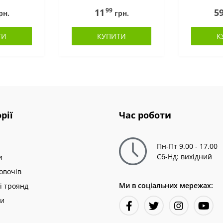
99
11
5
рн.
грн.
ТИ
КУПИТИ
К
рії
Час роботи
Пн-Пт 9.00 - 17.00
Сб-Нд: вихідний
и
овочів
Ми в соціальних мережах:
і троянд
ни