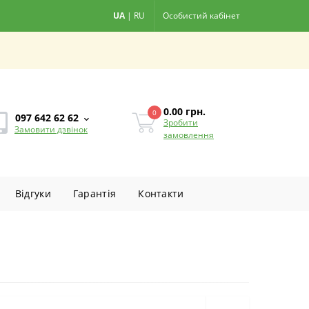
UA
|
RU
Особистий кабінет
0.00
грн.
0
097 642 62 62
Зробити
Замовити дзвінок
замовлення
Вiдгуки
Гарантiя
Контакти