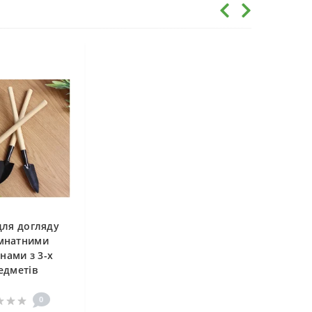
для догляду
імнатними
нами з 3-х
едметів
0