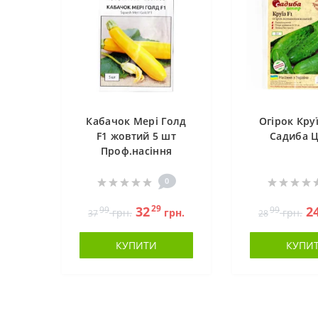
Кабачок Мері Голд
Огірок Круї
F1 жовтий 5 шт
Садиба 
Проф.насіння
0
29
32
2
99
99
грн.
грн.
грн.
37
28
КУПИТИ
КУПИ