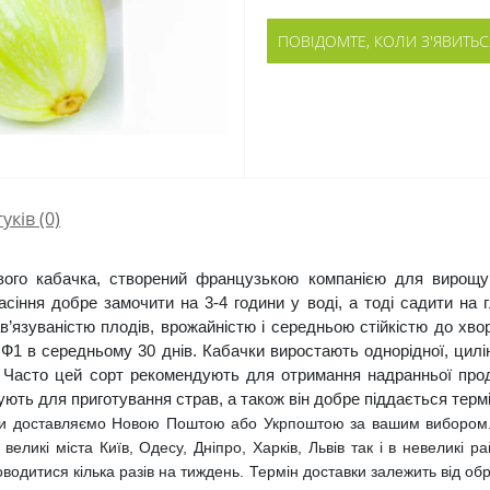
ПОВІДОМТЕ, КОЛИ З'ЯВИТЬС
гуків (0)
вого кабачка, створений французькою компанією для вирощув
іння добре замочити на 3-4 години у воді, а тоді садити на г
’язуваністю плодів, врожайністю і середньою стійкістю до хв
Ф1 в середньому 30 днів. Кабачки виростають однорідної, цилін
 Часто цей сорт рекомендують для отримання надранньої проду
ють для приготування страв, а також він добре піддається термі
ми доставляємо Новою Поштою або Укрпоштою за вашим вибором.
еликі міста Київ, Одесу, Дніпро, Харків, Львів так і в невеликі 
водитися кілька разів на тиждень. Термін доставки залежить від обр