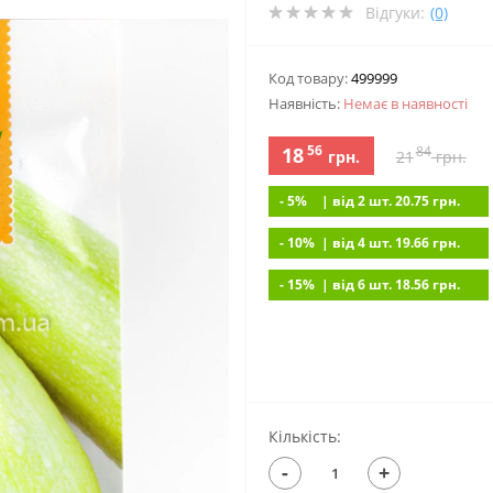
Відгуки:
(0)
Код товару:
499999
Наявність:
Немає в наявностi
56
18
84
грн.
21
грн.
- 5%
| вiд 2 шт. 20.75
грн.
- 10%
| вiд 4 шт. 19.66
грн.
- 15%
| вiд 6 шт. 18.56
грн.
Кількість:
-
+