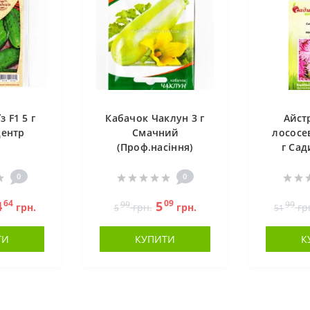
з F1 5 г
Кабачок Чаклун 3 г
Айст
Центр
Смачний
лососе
(Проф.насіння)
г Сад
0
0
64
09
4
5
99
99
грн.
грн.
грн.
гр
5
51
ТИ
КУПИТИ
К