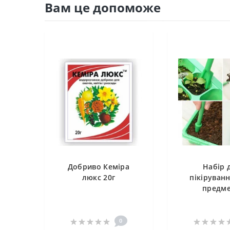
Вам це допоможе
Добриво Кеміра
Набір 
люкс 20г
пікіруванн
предме
0