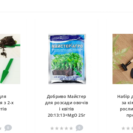
для
Добриво Майстер
Набір 
я з 2-х
для розсади овочів
за к
тів
і квітів
росли
20:13:13+MgO 25г
пр
0
0