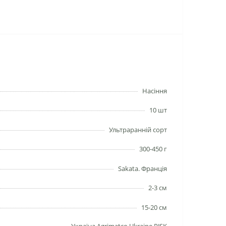
Насіння
10 шт
Ультраранній сорт
300-450 г
Sakata. Франція
2-3 см
15-20 см
Україна Agrimatco Ukraine PJSK