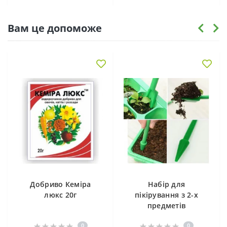
Вам це допоможе
Добриво Кеміра
Набір для
люкс 20г
пікірування з 2-х
предметів
0
0