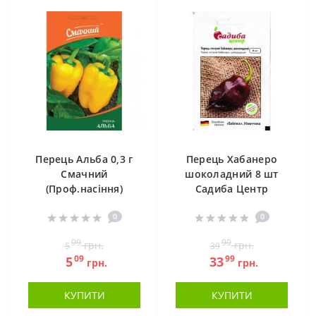
Перець Альба 0,3 г
Перець Хабанеро
Смачний
шоколадний 8 шт
(Проф.насіння)
Садиба Центр
0
0
99
99
грн.
грн.
5
39
09
99
5
33
грн.
грн.
КУПИТИ
КУПИТИ