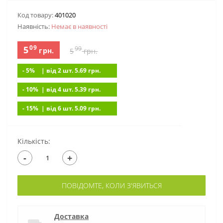
Код товару:
401020
Наявність:
Немає в наявностi
09
5
99
грн.
5
грн.
- 5%
| вiд 2 шт. 5.69
грн.
- 10%
| вiд 4 шт. 5.39
грн.
- 15%
| вiд 6 шт. 5.09
грн.
Кількість:
-
+
ПОВІДОМТЕ, КОЛИ З'ЯВИТЬСЯ
Доставка