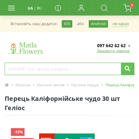
0
UA
|
RU
не зараз
Встановiть наш додаток
iOS
або
Android
097 642 62 62
Замовити дзвінок
Насіння
Насіння овочів
Насіння перцю
Перець Каліфорній
Перець Каліфорнійське чудо 30 шт
Геліос
-15%