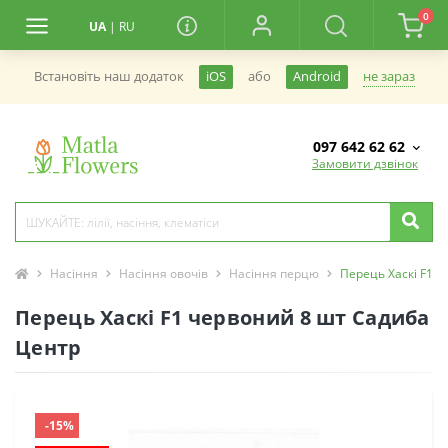
0
UA
|
RU
не зараз
Встановiть наш додаток
iOS
або
Android
097 642 62 62
Замовити дзвінок
Насіння
Насіння овочів
Насіння перцю
Перець Хаскі F1 
Перець Хаскі F1 червоний 8 шт Садиба
Центр
-15%