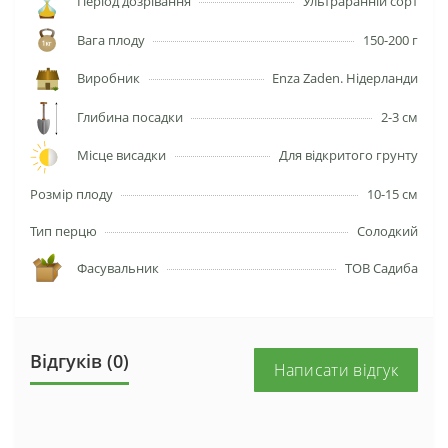
Період дозрівання
Ультраранній сорт
Вага плоду
150-200 г
Виробник
Enza Zaden. Нідерланди
Глибина посадки
2-3 см
Місце висадки
Для відкритого грунту
Розмір плоду
10-15 см
Тип перцю
Солодкий
Фасувальник
ТОВ Садиба
Відгуків (0)
Написати відгук