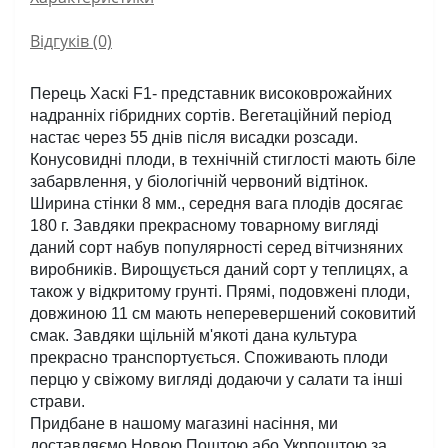
Відгуків (0)
Перець Хаскі F1- представник високоврожайних 
надранніх гібридних сортів. Вегетаційний період 
настає через 55 днів після висадки розсади. 
Конусовидні плоди, в технічній стиглості мають біле 
забарвлення, у біологічній червоний відтінок. 
Ширина стінки 8 мм., середня вага плодів досягає 
180 г. Завдяки прекрасному товарному вигляді 
даний сорт набув популярності серед вітчизняних 
виробників. Вирощується даний сорт у теплицях, а 
також у відкритому грунті. Прямі, подовжені плоди, 
довжиною 11 см мають неперевершений соковитий 
смак. Завдяки щільній м'якоті дана культура 
прекрасно транспортується. Споживають плоди 
перцю у свіжому вигляді додаючи у салати та інші 
страви. 
Придбане в нашому магазині насіння, ми 
доставляємо Новою Поштою або Укрпоштою за 