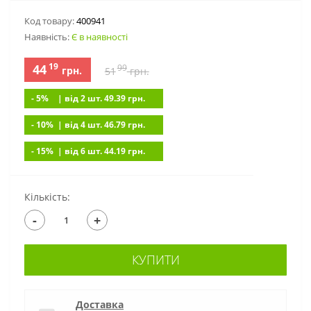
Код товару:
400941
Наявність:
Є в наявності
19
44
99
грн.
51
грн.
- 5%
| вiд 2 шт. 49.39
грн.
- 10%
| вiд 4 шт. 46.79
грн.
- 15%
| вiд 6 шт. 44.19
грн.
Кількість:
-
+
КУПИТИ
Доставка