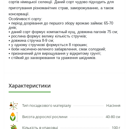
сортів німецької селекції. Даний сорт чудово підходить для
приготування різноманітних страв, заморожуванню, а також
консервації.
Особливості сорту:
• період дозрівання до першого збору врожаю займає 65-70
днів;
• даний сорт формує компактный кущ, довжина пагонів 75 см;
• рослина формує велику кількість стручків;
• довжина стручка 8-9 см;
• у одному стручкові формується 8 горошин;
• боби насичено-зеленого забарвлення, смак солодкий;
• призначений для вирощування у відкритому грунті;
• стійкий до захворювання та ураження шкідників.
Характеристики
Тип посадкового матеріалу
Насіння
Висота дорослої рослини
40-80 см
Кількість в упаковці
100 г