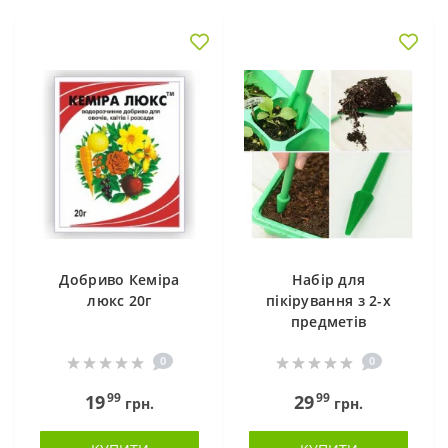
Добриво Кеміра
Набір для
люкс 20г
пікірування з 2-х
предметів
0
0
99
99
19
29
грн.
грн.