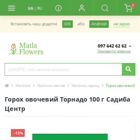
0
UA
|
RU
не зараз
Встановiть наш додаток
iOS
або
Android
097 642 62 62
Замовити дзвінок
Насіння
Насіння овочів
Насіння гороху
Горох овочевий Т
Горох овочевий Торнадо 100 г Садиба
Центр
-15%