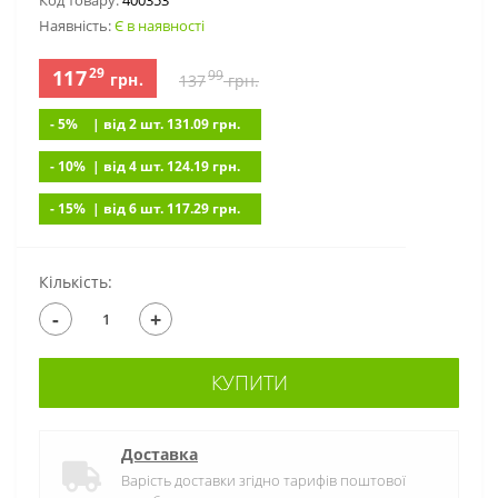
Код товару:
400353
Наявність:
Є в наявності
29
117
99
грн.
137
грн.
- 5%
| вiд 2 шт. 131.09
грн.
- 10%
| вiд 4 шт. 124.19
грн.
- 15%
| вiд 6 шт. 117.29
грн.
Кількість:
-
+
КУПИТИ
Доставка
Варість доставки згідно тарифів поштової