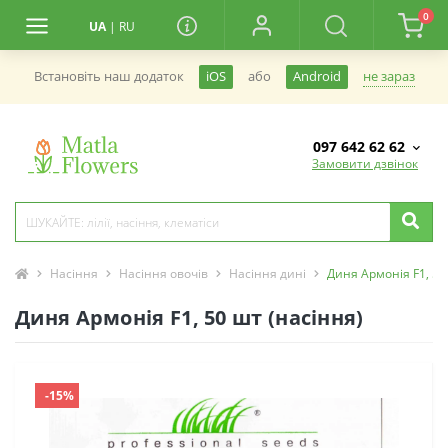
0
UA
|
RU
не зараз
Встановiть наш додаток
iOS
або
Android
097 642 62 62
Замовити дзвінок
Насіння
Насіння овочів
Насіння дині
Диня Армонія F1, 5
Диня Армонія F1, 50 шт (насіння)
-15%