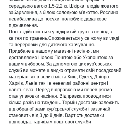
середньою вагою 1,5-2,2 кг. Шкірка плодів жовтого 
забарвлення, з білою солодкою м'якоттю. Рослина 
невибаглива до посухи, полюбляє додаткове 
підживлення. 
Посів здійснюється у відкритий грунт в період з 
квітня по травень.Споживається у свіжому вигляді 
та переробки для дитячого харчування.
Придбане в нашому магазині насіння, ми 
доставляємо Новою Поштою або Укрпоштою за 
вашим вибором. За допомогою цих кур'єрських 
служб ви можете швидко отримати свій посадковий 
матеріал, як в великі міста Київ, Одесу, Дніпро, 
Харків, Львів так і в невеликі районні центри і 
навіть села. Перед відправкою ми перевіряємо 
стан упаковки насіння. Відправка проводитися 
кілька разів на тиждень. Термін доставки залежить 
від обраної вами кур'єрської служби і зазвичай 
становить від 3 до 8 днів. Вартість доставки 
відповідає тарифам поштової служби