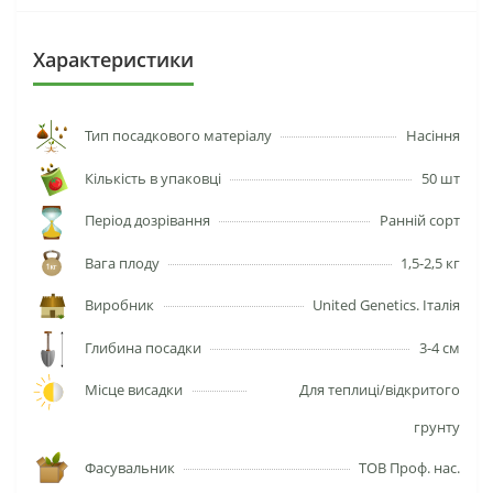
Характеристики
Тип посадкового матеріалу
Насіння
Кількість в упаковці
50 шт
Період дозрівання
Ранній сорт
Вага плоду
1,5-2,5 кг
Виробник
United Genetics. Італія
Глибина посадки
3-4 см
Місце висадки
Для теплиці/відкритого
грунту
Фасувальник
ТОВ Проф. нас.