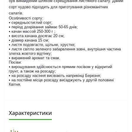
був винайдений шляхом схрещування листяного салату. Даний
сорт чудово підходить для приготування різноманітних
салатів.
Особливості сорту:
• середньостиглий сорт;
• період дозрівання займає 50-65 днів;
• качан массой 250-300 г ;
• висота качана досягає 20 см;
• діамер качана 15 см;
• листя подовгасте, щільне, хрустке;
• листя світло зеленого забарвлення зовні, внутрішня частина
злегка жовтого відтінку;
• виражений аромат та смак.
Посіви:
• вирощування здійснюється прямим посівом у відкритий
грунт, а також на розсаду;
• на розсаду насіння висівають наприкінці Березня;
• на постійне місце розсаду висаджують у другій половині
Квітня.
Характеристики