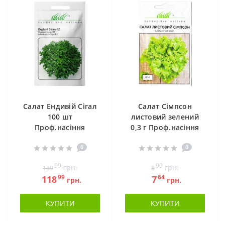
Салат Ендивій Сігал
Салат Сімпсон
100 шт
листовий зелений
Проф.насіння
0,3 г Проф.насіння
0
0
99
99
грн.
грн.
139
8
99
64
118
7
грн.
грн.
КУПИТИ
КУПИТИ