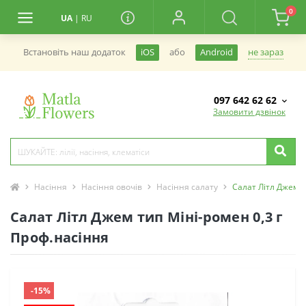
0
UA
|
RU
не зараз
Встановiть наш додаток
iOS
або
Android
097 642 62 62
Замовити дзвінок
Насіння
Насіння овочів
Насіння салату
Салат Літл Джем т
Салат Літл Джем тип Міні-ромен 0,3 г
Проф.насіння
-15%