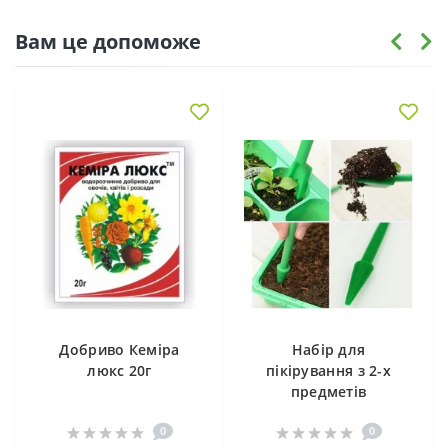
Вам це допоможе
Добриво Кеміра
Набір для
люкс 20г
пікірування з 2-х
предметів
0
0