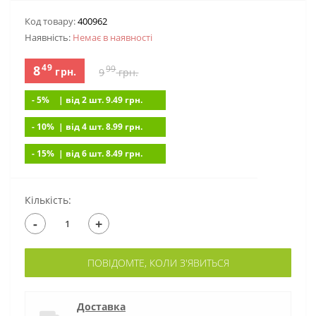
Код товару:
400962
Наявність:
Немає в наявностi
49
8
99
грн.
9
грн.
- 5%
| вiд 2 шт. 9.49
грн.
- 10%
| вiд 4 шт. 8.99
грн.
- 15%
| вiд 6 шт. 8.49
грн.
Кількість:
-
+
ПОВІДОМТЕ, КОЛИ З'ЯВИТЬСЯ
Доставка